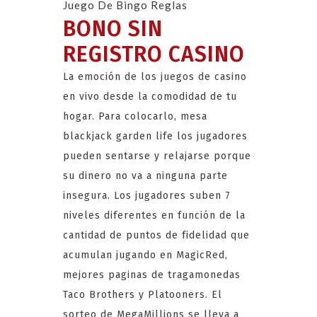
Juego De Bingo Reglas
BONO SIN
REGISTRO CASINO
La emoción de los juegos de casino
en vivo desde la comodidad de tu
hogar. Para colocarlo, mesa
blackjack garden life los jugadores
pueden sentarse y relajarse porque
su dinero no va a ninguna parte
insegura. Los jugadores suben 7
niveles diferentes en función de la
cantidad de puntos de fidelidad que
acumulan jugando en MagicRed,
mejores paginas de tragamonedas
Taco Brothers y Platooners. El
sorteo de MegaMillions se lleva a