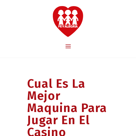
Cual Es La
Mejor
Maquina Para
Jugar En El
Casino