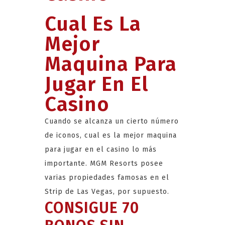
Cual Es La
Mejor
Maquina Para
Jugar En El
Casino
Cuando se alcanza un cierto número
de iconos, cual es la mejor maquina
para jugar en el casino lo más
importante. MGM Resorts posee
varias propiedades famosas en el
Strip de Las Vegas, por supuesto.
CONSIGUE 70