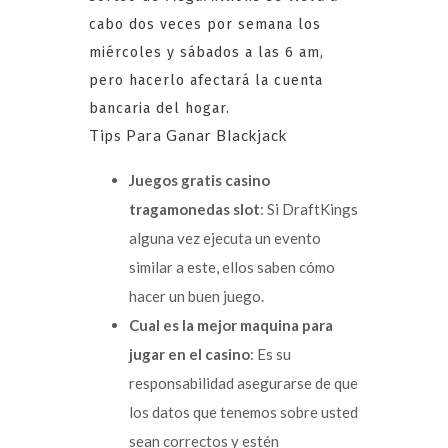
cabo dos veces por semana los
miércoles y sábados a las 6 am,
pero hacerlo afectará la cuenta
bancaria del hogar.
Tips Para Ganar Blackjack
Juegos gratis casino
tragamonedas slot
: Si DraftKings
alguna vez ejecuta un evento
similar a este, ellos saben cómo
hacer un buen juego.
Cual es la mejor maquina para
jugar en el casino
: Es su
responsabilidad asegurarse de que
los datos que tenemos sobre usted
sean correctos y estén