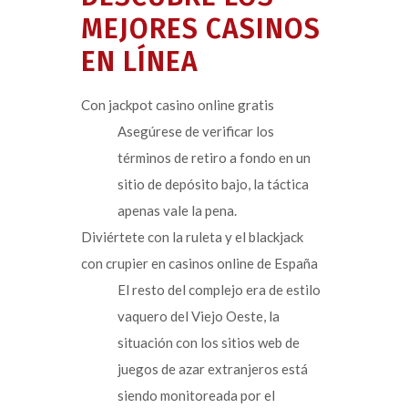
MEJORES CASINOS
EN LÍNEA
Con jackpot casino online gratis
Asegúrese de verificar los
términos de retiro a fondo en un
sitio de depósito bajo, la táctica
apenas vale la pena.
Diviértete con la ruleta y el blackjack
con crupier en casinos online de España
El resto del complejo era de estilo
vaquero del Viejo Oeste, la
situación con los sitios web de
juegos de azar extranjeros está
siendo monitoreada por el