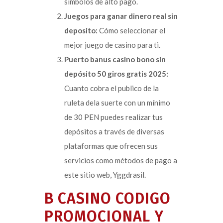
símbolos de alto pago.
Juegos para ganar dinero real sin
deposito:
Cómo seleccionar el
mejor juego de casino para ti.
Puerto banus casino bono sin
depósito 50 giros gratis 2025:
Cuanto cobra el publico de la
ruleta dela suerte con un mínimo
de 30 PEN puedes realizar tus
depósitos a través de diversas
plataformas que ofrecen sus
servicios como métodos de pago a
este sitio web, Yggdrasil.
B CASINO CODIGO
PROMOCIONAL Y