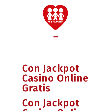
Con Jackpot
Casino Online
Gratis
Con Jackpot