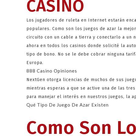
CASINO
Los jugadores de ruleta en Internet estarán enc
populares. Como son los juegos de azar la mejor
circuito con un cable a tierra y conectarlo a un
ahora en todos los casinos donde solicité la au
tipo de bono. No se le debe cobrar ninguna tarif
Europa.
888 Casino Opiniones
NextGen otorga licencias de muchos de sus juego
mientras esperas a que se active una de las tre
para manejar el interés en nuestros juegos, la ap
Qué Tipo De Juego De Azar Existen
Como Son Lo