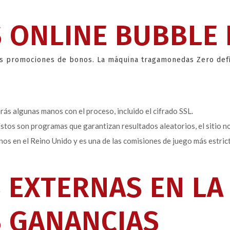
 ONLINE BUBBLE 
as promociones de bonos. La máquina tragamonedas Zero def
ás algunas manos con el proceso, incluido el cifrado SSL.
stos son programas que garantizan resultados aleatorios, el sitio no
os en el Reino Unido y es una de las comisiones de juego más estrict
 EXTERNAS EN LA
S GANANCIAS