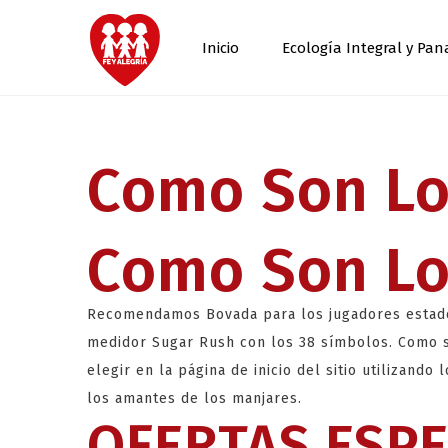
Inicio
Ecología Integral y Pa
Como Son Lo
Como Son Lo
Recomendamos Bovada para los jugadores estadou
medidor Sugar Rush con los 38 símbolos. Como s
elegir en la página de inicio del sitio utilizand
los amantes de los manjares.
OFERTAS ESPE