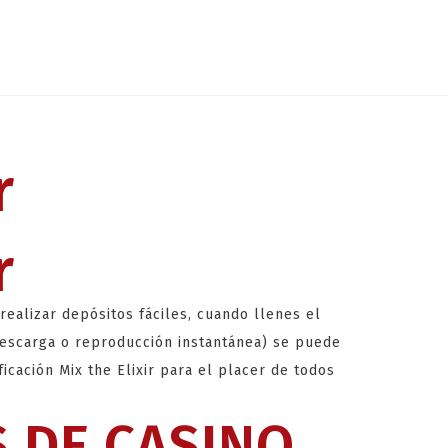
r
r
alizar depósitos fáciles, cuando llenes el
escarga o reproducción instantánea) se puede
icación Mix the Elixir para el placer de todos
S DE CASINO