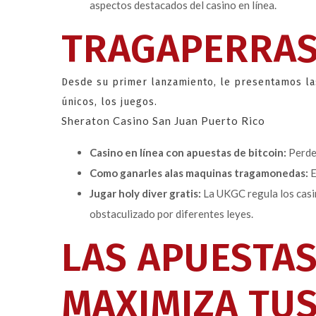
aspectos destacados del casino en línea.
TRAGAPERRAS
Desde su primer lanzamiento, le presentamos l
únicos, los juegos.
Sheraton Casino San Juan Puerto Rico
Casino en línea con apuestas de bitcoin:
Perder
Como ganarles alas maquinas tragamonedas:
E
Jugar holy diver gratis:
La UKGC regula los casin
obstaculizado por diferentes leyes.
LAS APUESTAS
MAXIMIZA TU