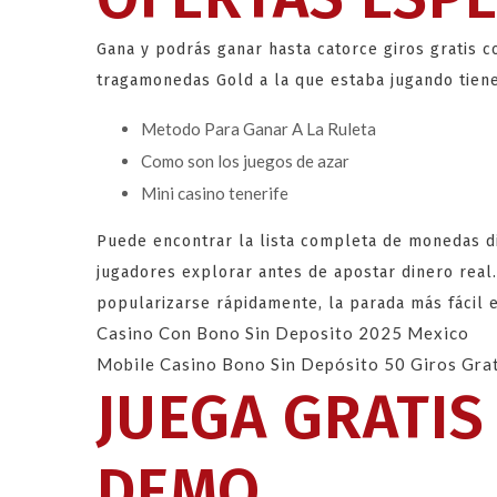
Gana y podrás ganar hasta catorce giros gratis c
tragamonedas Gold a la que estaba jugando tiene
Metodo Para Ganar A La Ruleta
Como son los juegos de azar
Mini casino tenerife
Puede encontrar la lista completa de monedas di
jugadores explorar antes de apostar dinero real
popularizarse rápidamente, la parada más fácil e
Casino Con Bono Sin Deposito 2025 Mexico
Mobile Casino Bono Sin Depósito 50 Giros Gra
JUEGA GRATIS
DEMO