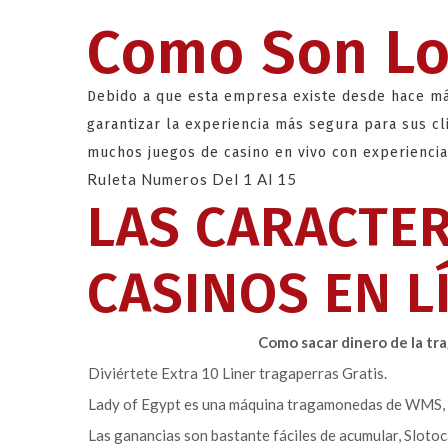
Como Son Lo
Debido a que esta empresa existe desde hace más
garantizar la experiencia más segura para sus c
muchos juegos de casino en vivo con experienci
Ruleta Numeros Del 1 Al 15
LAS CARACTER
CASINOS EN L
Como sacar dinero de la t
Diviértete Extra 10 Liner tragaperras Gratis.
Lady of Egypt es una máquina tragamonedas de WMS, ca
Las ganancias son bastante fáciles de acumular, Slot