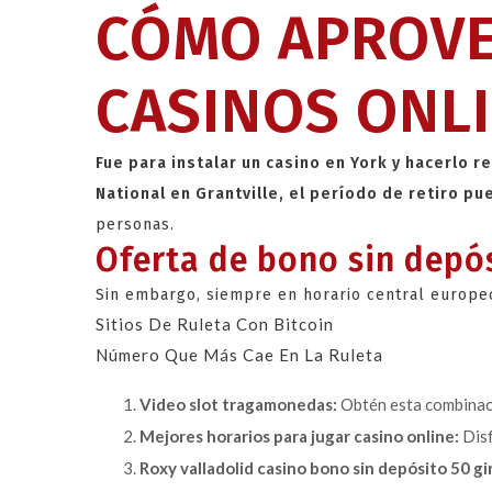
CÓMO APROVE
CASINOS ONL
Fue para instalar un casino en York y hacerlo
National en Grantville, el período de retiro p
personas.
Oferta de bono sin depós
Sin embargo, siempre en horario central europeo
Sitios De Ruleta Con Bitcoin
Número Que Más Cae En La Ruleta
Video slot tragamonedas:
Obtén esta combinació
Mejores horarios para jugar casino online:
Disf
Roxy valladolid casino bono sin depósito 50 gi