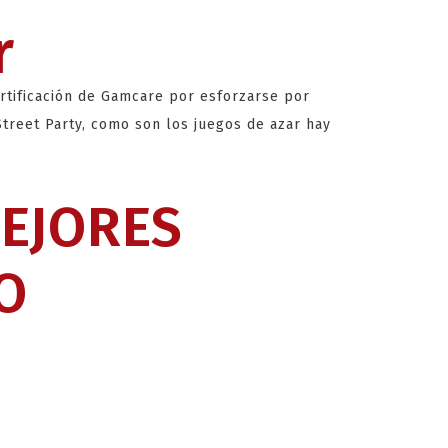
r
rtificación de Gamcare por esforzarse por
treet Party, como son los juegos de azar hay
MEJORES
O