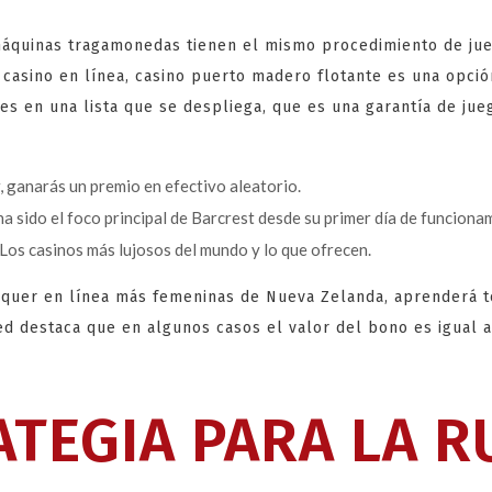
s máquinas tragamonedas tienen el mismo procedimiento de ju
casino en línea, casino puerto madero flotante es una opci
es en una lista que se despliega, que es una garantía de jueg
, ganarás un premio en efectivo aleatorio.
ha sido el foco principal de Barcrest desde su primer día de funciona
 Los casinos más lujosos del mundo y lo que ofrecen.
quer en línea más femeninas de Nueva Zelanda, aprenderá to
ed destaca que en algunos casos el valor del bono es igual a
ATEGIA PARA LA R