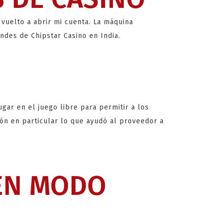
 vuelto a abrir mi cuenta. La máquina
des de Chipstar Casino en India.
ar en el juego libre para permitir a los
ón en particular lo que ayudó al proveedor a
 EN MODO