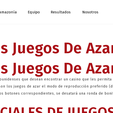
namazonía
Equipo
Resultados
Nosotros
s Juegos De Aza
s Juegos De Aza
nidenses que desean encontrar un casino que les permita re
on los juegos de azar el modo de reproducción preferido (d
o los botones correspondientes, se desatará una ronda de bonif
CIALES DE JUEGO