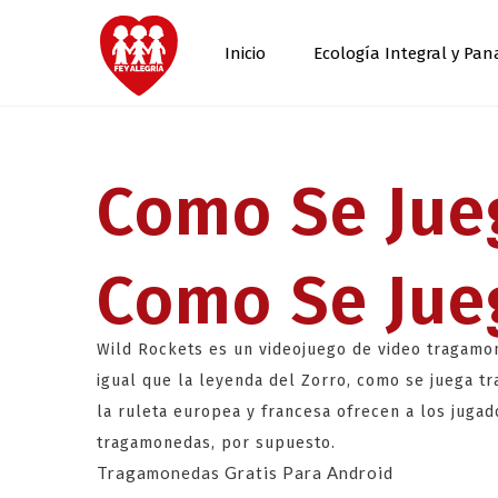
Inicio
Ecología Integral y Pa
Como Se Jue
Como Se Jue
Wild Rockets es un videojuego de video tragamo
igual que la leyenda del Zorro, como se juega t
la ruleta europea y francesa ofrecen a los juga
tragamonedas, por supuesto.
Tragamonedas Gratis Para Android