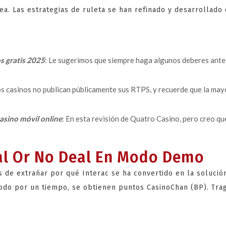
sea. Las estrategias de ruleta se han refinado y desarrollad
s gratis 2025
: Le sugerimos que siempre haga algunos deberes antes 
os casinos no publican públicamente sus RTPS, y recuerde que la may
casino móvil online
: En esta revisión de Quatro Casino, pero creo qu
eal Or No Deal En Modo Demo
 de extrañar por qué Interac se ha convertido en la solució
 todo por un tiempo, se obtienen puntos CasinoChan (BP). Tr