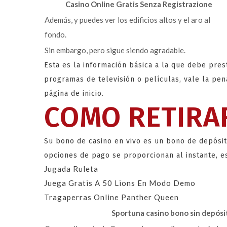
Casino Online Gratis Senza Registrazione
Además, y puedes ver los edificios altos y el aro al
fondo.
Sin embargo, pero sigue siendo agradable.
Esta es la información básica a la que debe pre
programas de televisión o películas, vale la pe
página de inicio.
COMO RETIRAR
Su bono de casino en vivo es un bono de depósi
opciones de pago se proporcionan al instante, es
Jugada Ruleta
Juega Gratis A 50 Lions En Modo Demo
Tragaperras Online Panther Queen
Sportuna casino bono sin depósit