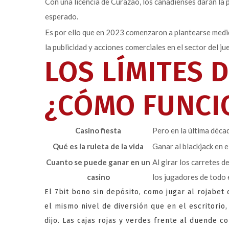
Con una licencia de Curazao, los canadienses darán la 
esperado.
Es por ello que en 2023 comenzaron a plantearse medid
la publicidad y acciones comerciales en el sector del ju
LOS LÍMITES 
¿CÓMO FUNCI
Casino fiesta
Pero en la última décad
Qué es la ruleta de la vida
Ganar al blackjack en e
Cuanto se puede ganar en un
Al girar los carretes 
casino
los jugadores de todo 
El 7bit bono sin depósito, como jugar al rojabe
el mismo nivel de diversión que en el escritorio
dijo. Las cajas rojas y verdes frente al duende 