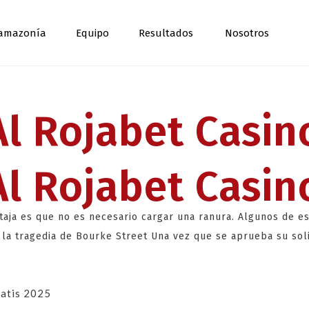
namazonía
Equipo
Resultados
Nosotros
l Rojabet Casin
l Rojabet Casin
ntaja es que no es necesario cargar una ranura. Algunos de 
a la tragedia de Bourke Street Una vez que se aprueba su sol
ratis 2025