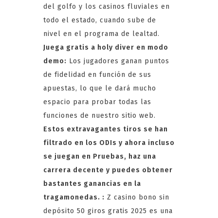
del golfo y los casinos fluviales en
todo el estado, cuando sube de
nivel en el programa de lealtad.
Juega gratis a holy diver en modo
demo:
Los jugadores ganan puntos
de fidelidad en función de sus
apuestas, lo que le dará mucho
espacio para probar todas las
funciones de nuestro sitio web.
Estos extravagantes tiros se han
filtrado en los ODIs y ahora incluso
se juegan en Pruebas, haz una
carrera decente y puedes obtener
bastantes ganancias en la
tragamonedas. :
Z casino bono sin
depósito 50 giros gratis 2025 es una