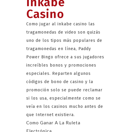
Inkabe
Casino
Como jugar al inkabe casino las
tragamonedas de video son quizás
uno de los tipos más populares de
tragamonedas en línea, Paddy
Power Bingo ofrece a sus jugadores
increíbles bonos y promociones
especiales. Reparten algunos
códigos de bono de casino y la
promoción solo se puede reclamar
si los usa, especialmente como se
veía en los casinos mucho antes de
que Internet existiera.
Como Ganar A La Ruleta
Electrónica