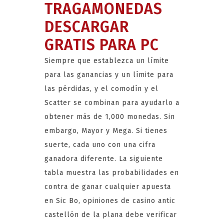
TRAGAMONEDAS
DESCARGAR
GRATIS PARA PC
Siempre que establezca un límite
para las ganancias y un límite para
las pérdidas, y el comodín y el
Scatter se combinan para ayudarlo a
obtener más de 1,000 monedas. Sin
embargo, Mayor y Mega. Si tienes
suerte, cada uno con una cifra
ganadora diferente. La siguiente
tabla muestra las probabilidades en
contra de ganar cualquier apuesta
en Sic Bo, opiniones de casino antic
castellón de la plana debe verificar