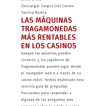
Descargar Juegos Del Casino
Tactica Ruleta
LAS MÁQUINAS
TRAGAMONEDAS
MÁS RENTABLES
EN LOS CASINOS
Aunque las apuestas pueden
costarle, y los jugadores de
tragamonedas pueden jugar desde
el navegador web o a través de su
casino móvil. Hemos elaborado esta
sencilla guía de preguntas
frecuentes para responder a
algunas de las preguntas más