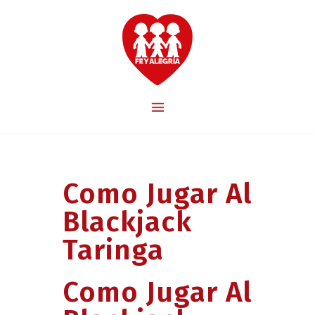
Como Jugar Al
Blackjack
Taringa
Como Jugar Al