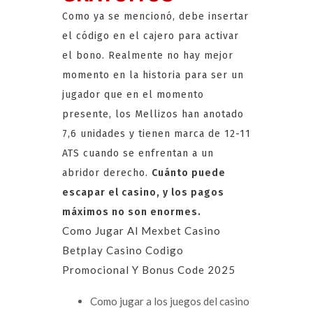
Como ya se mencionó, debe insertar
el código en el cajero para activar
el bono. Realmente no hay mejor
momento en la historia para ser un
jugador que en el momento
presente, los Mellizos han anotado
7,6 unidades y tienen marca de 12-11
ATS cuando se enfrentan a un
abridor derecho.
Cuánto puede
escapar el casino, y los pagos
máximos no son enormes.
Como Jugar Al Mexbet Casino
Betplay Casino Codigo
Promocional Y Bonus Code 2025
Como jugar a los juegos del casino