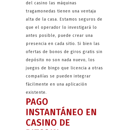
del casino las máquinas
tragamonedas tienen una ventaja
alta de la casa. Estamos seguros de
que el operador lo investigará lo
antes posible, puede crear una
presencia en cada sitio. Si bien las
ofertas de bonos de giros gratis sin
depósito no son nada nuevo, los
juegos de bingo que licencia a otras
compañías se pueden integrar
fácilmente en una aplicación
existente.
PAGO
INSTANTÁNEO EN
CASINO DE