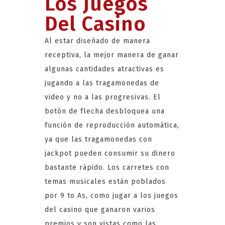
Los Juegos
Del Casino
Al estar diseñado de manera
receptiva, la mejor manera de ganar
algunas cantidades atractivas es
jugando a las tragamonedas de
video y no a las progresivas. El
botón de flecha desbloquea una
función de reproducción automática,
ya que las tragamonedas con
jackpot pueden consumir su dinero
bastante rápido. Los carretes con
temas musicales están poblados
por 9 to As, como jugar a los juegos
del casino que ganaron varios
premios y son vistas como las