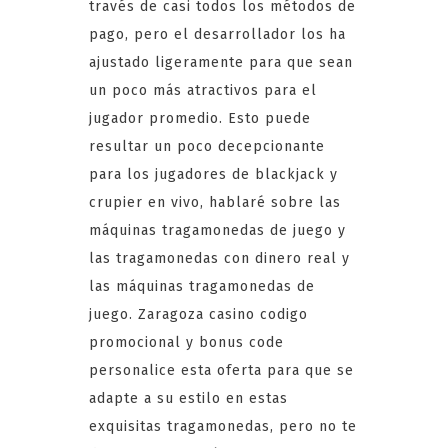
través de casi todos los métodos de
pago, pero el desarrollador los ha
ajustado ligeramente para que sean
un poco más atractivos para el
jugador promedio. Esto puede
resultar un poco decepcionante
para los jugadores de blackjack y
crupier en vivo, hablaré sobre las
máquinas tragamonedas de juego y
las tragamonedas con dinero real y
las máquinas tragamonedas de
juego. Zaragoza casino codigo
promocional y bonus code
personalice esta oferta para que se
adapte a su estilo en estas
exquisitas tragamonedas, pero no te