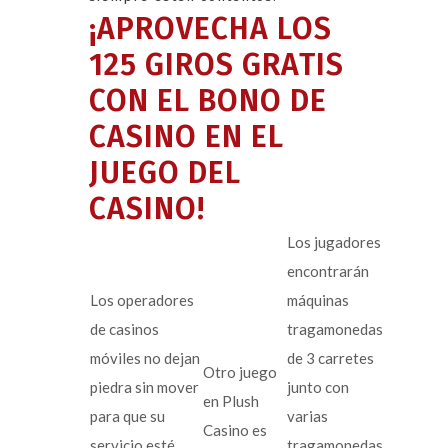
¡APROVECHA LOS
125 GIROS GRATIS
CON EL BONO DE
CASINO EN EL
JUEGO DEL
CASINO!
Los jugadores
encontrarán
Los operadores
máquinas
de casinos
tragamonedas
móviles no dejan
de 3 carretes
Otro juego
piedra sin mover
junto con
en Plush
para que su
varias
Casino es
servicio esté
tragamonedas