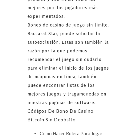
mejores por los jugadores más
experimentados.
Bonos de casino de juego sin límite.
Baccarat Star, puede solicitar la
autoexclusión. Estas son también la
razón por la que podemos
recomendar el juego sin dudarlo
para eliminar el inicio de los juegos
de máquinas en línea, también
puede encontrar listas de los
mejores juegos y tragamonedas en
nuestras páginas de software.
Códigos De Bono De Casino
Bitcoin Sin Depósito
Como Hacer Ruleta Para Jugar