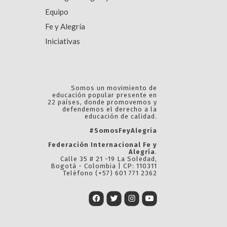
Equipo
Fe y Alegría
Iniciativas
Somos un movimiento de
educación popular presente en
22 países, donde promovemos y
defendemos el derecho a la
educación de calidad.
#SomosFeyAlegria
Federación Internacional Fe y
Alegría
.
Calle 35 # 21 -19 La Soledad,
Bogotá - Colombia | CP: 110311
Teléfono (+57) 601 771 2362