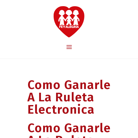
Como Ganarle
A La Ruleta
Electronica
Como Ganarle