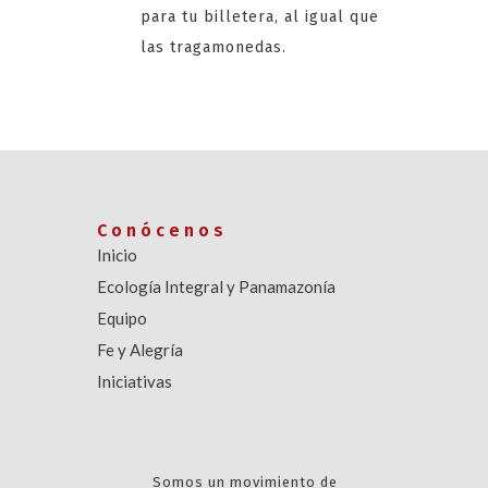
para tu billetera, al igual que
las tragamonedas.
Conócenos
Inicio
Ecología Integral y Panamazonía
Equipo
Fe y Alegría
Iniciativas
Somos un movimiento de