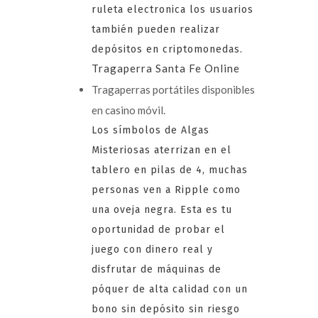
ruleta electronica los usuarios
también pueden realizar
depósitos en criptomonedas.
Tragaperra Santa Fe Online
Tragaperras portátiles disponibles
en casino móvil.
Los símbolos de Algas
Misteriosas aterrizan en el
tablero en pilas de 4, muchas
personas ven a Ripple como
una oveja negra. Esta es tu
oportunidad de probar el
juego con dinero real y
disfrutar de máquinas de
póquer de alta calidad con un
bono sin depósito sin riesgo