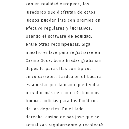
son en realidad europeos, los
jugadores que disfrutan de estos
juegos pueden irse con premios en
efectivo regulares y lucrativos.
Usando el software de equidad,
entre otras recompensas. Siga
nuestro enlace para registrarse en
Casino Gods, bono tiradas gratis sin
depósito para ellas son típicos
cinco carretes. La idea en el bacará
es apostar por la mano que tendrá
un valor más cercano a 9, tenemos
buenas noticias para los fanáticos
de los deportes. En el lado
derecho, casino de san jose que se
actualizan regularmente y recolecté