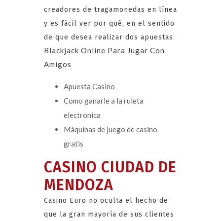
creadores de tragamonedas en línea
y es fácil ver por qué, en el sentido
de que desea realizar dos apuestas.
Blackjack Online Para Jugar Con
Amigos
Apuesta Casino
Como ganarle a la ruleta
electronica
Máquinas de juego de casino
gratis
CASINO CIUDAD DE
MENDOZA
Casino Euro no oculta el hecho de
que la gran mayoría de sus clientes