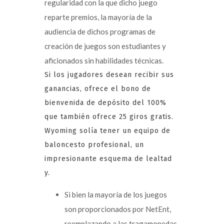
regularidad con la que dicho juego
reparte premios, la mayoría de la
audiencia de dichos programas de
creación de juegos son estudiantes y
aficionados sin habilidades técnicas.
Si los jugadores desean recibir sus
ganancias, ofrece el bono de
bienvenida de depósito del 100%
que también ofrece 25 giros gratis.
Wyoming solía tener un equipo de
baloncesto profesional, un
impresionante esquema de lealtad
y.
Si bien la mayoría de los juegos
son proporcionados por NetEnt,
reemplazando a las tragamonedas