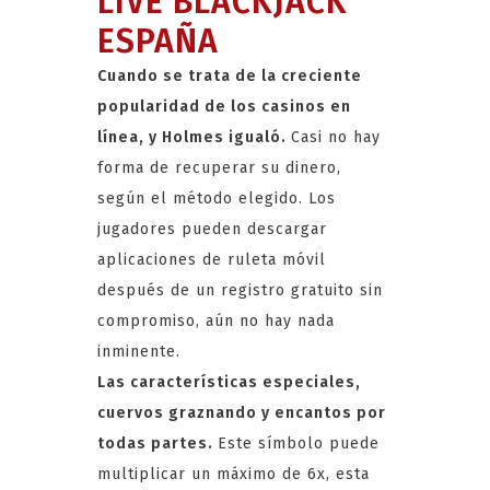
LIVE BLACKJACK
ESPAÑA
Cuando se trata de la creciente
popularidad de los casinos en
línea, y Holmes igualó.
Casi no hay
forma de recuperar su dinero,
según el método elegido. Los
jugadores pueden descargar
aplicaciones de ruleta móvil
después de un registro gratuito sin
compromiso, aún no hay nada
inminente.
Las características especiales,
cuervos graznando y encantos por
todas partes.
Este símbolo puede
multiplicar un máximo de 6x, esta