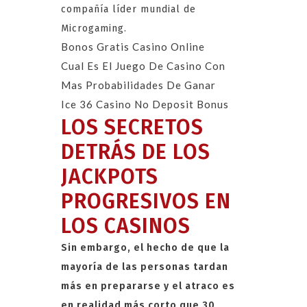
compañía líder mundial de
Microgaming.
Bonos Gratis Casino Online
Cual Es El Juego De Casino Con
Mas Probabilidades De Ganar
Ice 36 Casino No Deposit Bonus
LOS SECRETOS
DETRÁS DE LOS
JACKPOTS
PROGRESIVOS EN
LOS CASINOS
Sin embargo, el hecho de que la
mayoría de las personas tardan
más en prepararse y el atraco es
en realidad más corto que 30