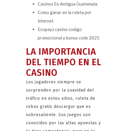
Casinos En Antigua Guatemala
Como ganar en la ruleta por
internet
Ecopayz casino codigo
promocional y bonus code 2025
LA IMPORTANCIA
DEL TIEMPO EN EL
CASINO
Los jugadores siempre se
sorprenden por la suavidad del
tráfico en estos sitios, ruleta de
robux gratis descargar que es
sobresaliente. Sus juegos son
conocidos por las altas apuestas y