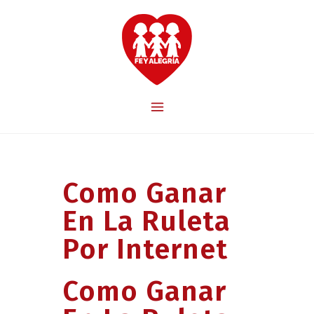
Como Ganar
En La Ruleta
Por Internet
Como Ganar