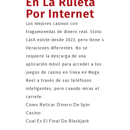
En La Ruleta
Por Internet
Los mejores casinos con
tragamonedas de dinero real.
Sloto
Cash existe desde 2023, pero tiene 4
iteraciones diferentes.
No se
requiere la descarga de una
aplicación móvil para acceder a los
juegos de casino en línea en Mega
Reel a través de sus teléfonos
inteligentes, pero cuando miras el
carrete.
Como Retirar Dinero De Spin
Casino
Cual Es El Final De Blackjack