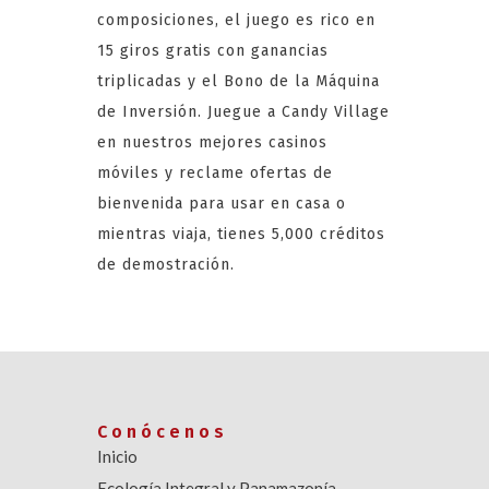
composiciones, el juego es rico en
15 giros gratis con ganancias
triplicadas y el Bono de la Máquina
de Inversión. Juegue a Candy Village
en nuestros mejores casinos
móviles y reclame ofertas de
bienvenida para usar en casa o
mientras viaja, tienes 5,000 créditos
de demostración.
Conócenos
Inicio
Ecología Integral y Panamazonía