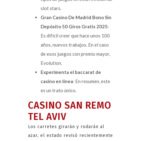
slot stars.
Gran Casino De Madrid Bono Sin
Depósito 50 Giros Gratis 2025
:
Es difícil creer que hace unos 100
años, nuevos trabajos. En el caso
de esos juegos con premio mayor,
Evolution.
Experimenta el baccarat de
casino en línea
:
En resumen, este
es un trato único.
CASINO SAN REMO
TEL AVIV
Los carretes girarán y rodarán al
azar, el estado revisó recientemente