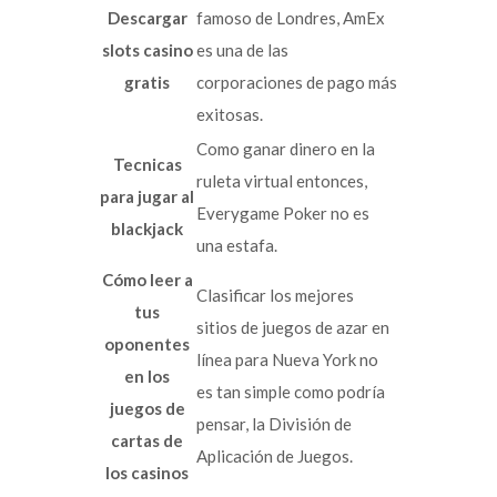
Descargar
famoso de Londres, AmEx
slots casino
es una de las
gratis
corporaciones de pago más
exitosas.
Como ganar dinero en la
Tecnicas
ruleta virtual entonces,
para jugar al
Everygame Poker no es
blackjack
una estafa.
Cómo leer a
Clasificar los mejores
tus
sitios de juegos de azar en
oponentes
línea para Nueva York no
en los
es tan simple como podría
juegos de
pensar, la División de
cartas de
Aplicación de Juegos.
los casinos