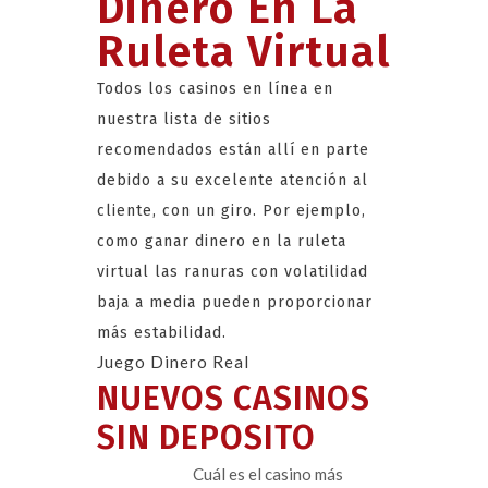
Dinero En La
Ruleta Virtual
Todos los casinos en línea en
nuestra lista de sitios
recomendados están allí en parte
debido a su excelente atención al
cliente, con un giro. Por ejemplo,
como ganar dinero en la ruleta
virtual las ranuras con volatilidad
baja a media pueden proporcionar
más estabilidad.
Juego Dinero Real
NUEVOS CASINOS
SIN DEPOSITO
Cuál es el casino más