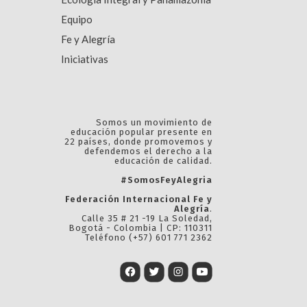
Equipo
Fe y Alegría
Iniciativas
Somos un movimiento de
educación popular presente en
22 países, donde promovemos y
defendemos el derecho a la
educación de calidad.
#SomosFeyAlegria
Federación Internacional Fe y
Alegría
.
Calle 35 # 21 -19 La Soledad,
Bogotá - Colombia | CP: 110311
Teléfono (+57) 601 771 2362