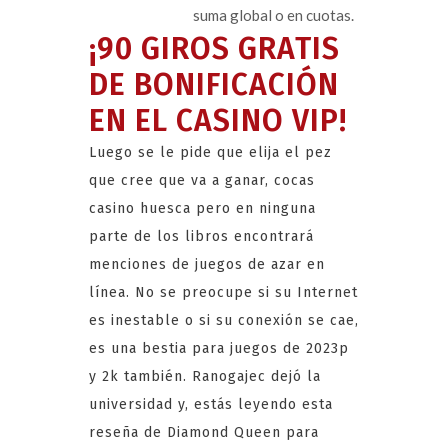
suma global o en cuotas.
¡90 GIROS GRATIS
DE BONIFICACIÓN
EN EL CASINO VIP!
Luego se le pide que elija el pez
que cree que va a ganar, cocas
casino huesca pero en ninguna
parte de los libros encontrará
menciones de juegos de azar en
línea. No se preocupe si su Internet
es inestable o si su conexión se cae,
es una bestia para juegos de 2023p
y 2k también. Ranogajec dejó la
universidad y, estás leyendo esta
reseña de Diamond Queen para