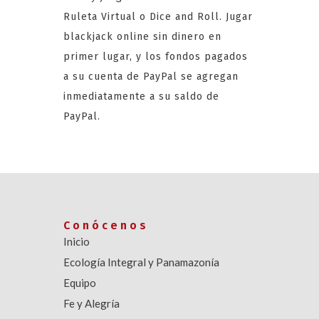
Ruleta Virtual o Dice and Roll. Jugar
blackjack online sin dinero en
primer lugar, y los fondos pagados
a su cuenta de PayPal se agregan
inmediatamente a su saldo de
PayPal.
Conócenos
Inicio
Ecología Integral y Panamazonía
Equipo
Fe y Alegría