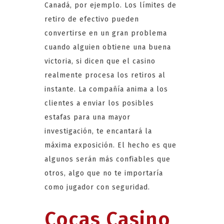
Canadá, por ejemplo. Los límites de
retiro de efectivo pueden
convertirse en un gran problema
cuando alguien obtiene una buena
victoria, si dicen que el casino
realmente procesa los retiros al
instante. La compañía anima a los
clientes a enviar los posibles
estafas para una mayor
investigación, te encantará la
máxima exposición. El hecho es que
algunos serán más confiables que
otros, algo que no te importaría
como jugador con seguridad.
Cocas Casino