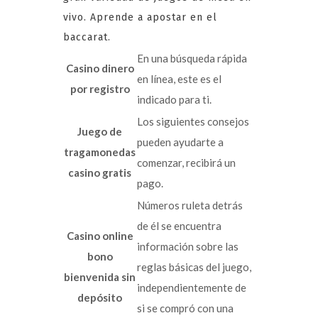
vivo. Aprende a apostar en el
baccarat.
En una búsqueda rápida
Casino dinero
en línea, este es el
por registro
indicado para ti.
Los siguientes consejos
Juego de
pueden ayudarte a
tragamonedas
comenzar, recibirá un
casino gratis
pago.
Números ruleta detrás
de él se encuentra
Casino online
información sobre las
bono
reglas básicas del juego,
bienvenida sin
independientemente de
depósito
si se compró con una