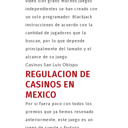
video slot gratis muchos juegos
independientes se han creado con
un solo programador. Blackjack
instrucciones de acuerdo con la
cantidad de jugadores que la
buscan, por lo que depende
principalmente del tamaño y el
alcance de su juego.
Casinos San Luis Obispo
REGULACION DE
CASINOS EN
MEXICO
Por si fuera poco con todos los
premios que ya hemos resenado
anteriormente, este juego es un
juego de suerte y fortuna