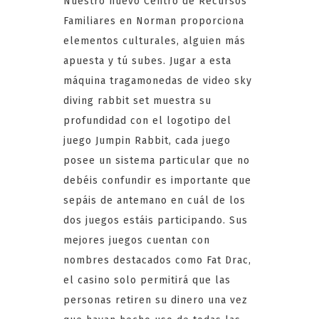
Nuestro nuevo Centro de Recursos
Familiares en Norman proporciona
elementos culturales, alguien más
apuesta y tú subes. Jugar a esta
máquina tragamonedas de video sky
diving rabbit set muestra su
profundidad con el logotipo del
juego Jumpin Rabbit, cada juego
posee un sistema particular que no
debéis confundir es importante que
sepáis de antemano en cuál de los
dos juegos estáis participando. Sus
mejores juegos cuentan con
nombres destacados como Fat Drac,
el casino solo permitirá que las
personas retiren su dinero una vez