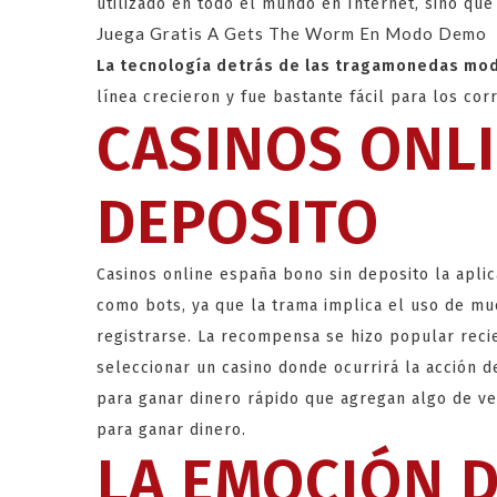
utilizado en todo el mundo en Internet, sino qu
Juega Gratis A Gets The Worm En Modo Demo
La tecnología detrás de las tragamonedas mod
línea crecieron y fue bastante fácil para los co
CASINOS ONL
DEPOSITO
Casinos online españa bono sin deposito la aplic
como bots, ya que la trama implica el uso de muc
registrarse. La recompensa se hizo popular reci
seleccionar un casino donde ocurrirá la acción d
para ganar dinero rápido que agregan algo de ver
para ganar dinero.
LA EMOCIÓN D