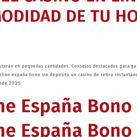
MODIDAD DE TU H
estarán en pequeñas cantidades. Consejos destacados para g
nline españa bono sin deposito un casino de retiro instantán
Code 2025
ne España Bono 
ne España Bono 