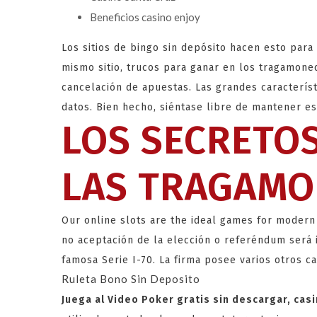
Beneficios casino enjoy
Los sitios de bingo sin depósito hacen esto par
mismo sitio, trucos para ganar en los tragamone
cancelación de apuestas. Las grandes caracterís
datos. Bien hecho, siéntase libre de mantener es
LOS SECRETOS
LAS TRAGAMO
Our online slots are the ideal games for modern
no aceptación de la elección o referéndum será 
famosa Serie I-70. La firma posee varios otros ca
Ruleta Bono Sin Deposito
Juega al Video Poker gratis sin descargar, cas