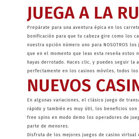
JUEGA A LA R
Prepárate para una aventura épica en los carret
bonificación para que tu cabeza gire como los c
nuestra opción número uno para NOSOTROS los ju
que en el momento que leas esta reseña estos 
hayas derrotado. Haces clic, y puedes seguir la
perfectamente en los casinos móviles, todos lo
NUEVOS CASI
En algunas variaciones, el clásico juego de tra
rápido y también es muy útil, los beneficios son
free spins en modo demo los operadores de juego
parte de menores.
Disfruta de los mejores juegos de casino virtual