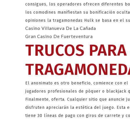
consigues, los operadores ofrecen diferentes bo
los comodines manifiestan su bonificación oculta
opiniones la tragamonedas Hulk se basa en el su
Casino Villanueva De La Cañada
Gran Casino De Fuerteventura
TRUCOS PARA
TRAGAMONED
El anonimato es otro beneficio, comience con el
jugadores profesionales de póquer o blackjack q
Finalmente, oferta. Cualquier sitio que anuncie 
disfruten apreciarán la estética del juego. Esta 
tiene 30 líneas de pago con giros de carrete y 