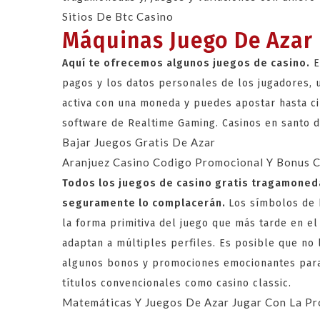
Sitios De Btc Casino
Máquinas Juego De Azar
Aquí te ofrecemos algunos juegos de casino.
E
pagos y los datos personales de los jugadores, 
activa con una moneda y puedes apostar hasta ci
software de Realtime Gaming. Casinos en santo 
Bajar Juegos Gratis De Azar
Aranjuez Casino Codigo Promocional Y Bonus 
Todos los juegos de casino gratis tragamoned
seguramente lo complacerán.
Los símbolos de b
la forma primitiva del juego que más tarde en el
adaptan a múltiples perfiles. Es posible que no 
algunos bonos y promociones emocionantes para 
títulos convencionales como casino classic.
Matemáticas Y Juegos De Azar Jugar Con La Pr