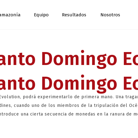
namazonía
Equipo
Resultados
Nosotros
Santo Domingo E
Santo Domingo E
volution, podrá experimentarlo de primera mano. Una traga
odines, cuando uno de los miembros de la tripulación del O
troduce una cierta secuencia de monedas en la ranura de m