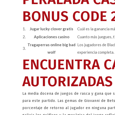
BONUS CODE 
1.
Jugar lucky clover gratis
Cuál es la ganancia m
2.
Aplicaciones casino
Cuanto más juegues, ti
Tragaperras online big bad
Los jugadores de Blac
3.
wolf
experiencia completa.
ENCUENTRA CA
AUTORIZADAS
La media docena de juegos de rasca y gana que s
para este partido. Las gemas de Giovanni de Bets
porcentaje de retorno al jugador en ninguna part