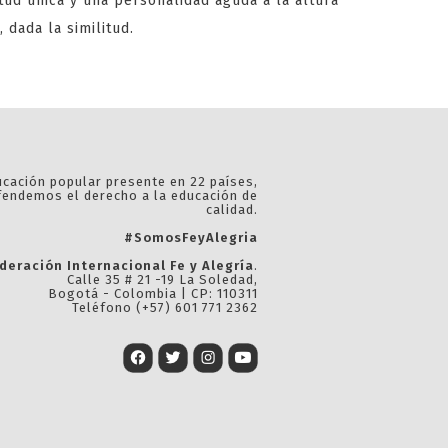
tud única y una personalidad aguda a la altura
 dada la similitud.
ación popular presente en 22 países,
endemos el derecho a la educación de
calidad.
#SomosFeyAlegria
deración Internacional Fe y Alegría
.
Calle 35 # 21 -19 La Soledad,
Bogotá - Colombia | CP: 110311
Teléfono (+57) 601 771 2362