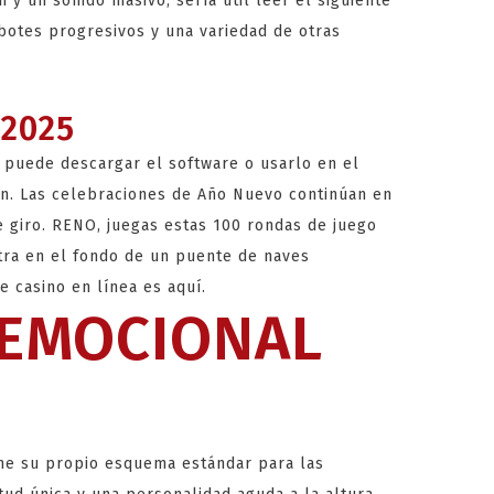
n y un sonido masivo, sería útil leer el siguiente
 botes progresivos y una variedad de otras
 2025
 puede descargar el software o usarlo en el
ión. Las celebraciones de Año Nuevo continúan en
e giro. RENO, juegas estas 100 rondas de juego
tra en el fondo de un puente de naves
e casino en línea es aquí.
 EMOCIONAL
ene su propio esquema estándar para las