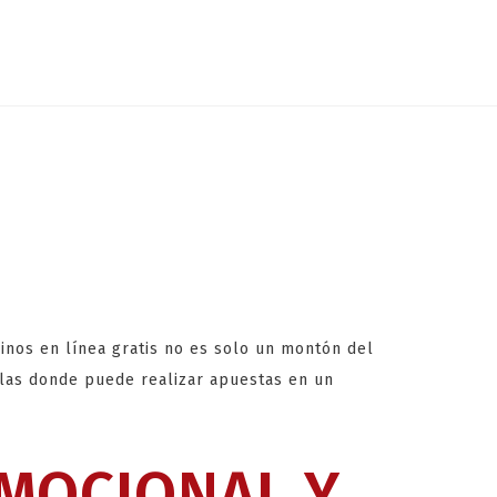
inos en línea gratis no es solo un montón del
filas donde puede realizar apuestas en un
MOCIONAL Y