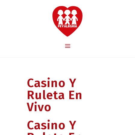
Casino Y
Ruleta En
Vivo
Casino Y