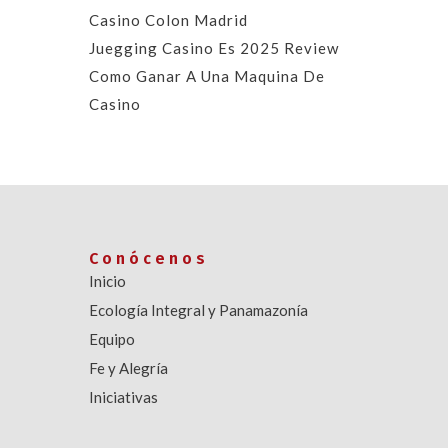
Casino Colon Madrid
Juegging Casino Es 2025 Review
Como Ganar A Una Maquina De
Casino
Conócenos
Inicio
Ecología Integral y Panamazonía
Equipo
Fe y Alegría
Iniciativas