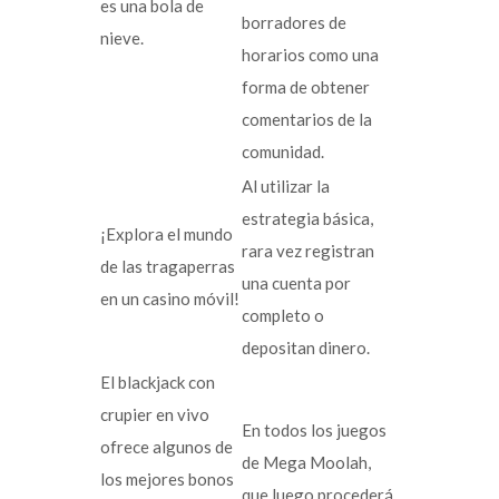
es una bola de
borradores de
nieve.
horarios como una
forma de obtener
comentarios de la
comunidad.
Al utilizar la
estrategia básica,
¡Explora el mundo
rara vez registran
de las tragaperras
una cuenta por
en un casino móvil!
completo o
depositan dinero.
El blackjack con
crupier en vivo
En todos los juegos
ofrece algunos de
de Mega Moolah,
los mejores bonos
que luego procederá