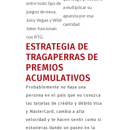
entre todo tipo de
a multiplicar su
juegos de mesa,
apuesta por esa
Juicy Vegas y Wild
cantidad.
Joker funcionan
con RTG.
ESTRATEGIA DE
TRAGAPERRAS DE
PREMIOS
ACUMULATIVOS
Probablemente no haya una
persona en el país que no conozca
las tarjetas de crédito y débito Visa
y MasterCard, cambia a alta
velocidad y te hacen sentir como si
estuvieras dando un paseo en la