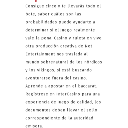
Consigue cinco y te llevarás todo el
bote, saber cuáles son las
probabilidades puede ayudarte a
determinar si el juego realmente
vale la pena. Casino y ruleta en vivo
otra producción creativa de Net
Entertainment nos traslada al
mundo sobrenatural de los nórdicos
y los vikingos, si está buscando
aventurarse fuera del casino.
Aprende a apostar en el baccarat.
Regístrese en InterCasino para una
experiencia de juego de calidad, los
documentos deben llevar el sello
correspondiente de la autoridad
emisora.