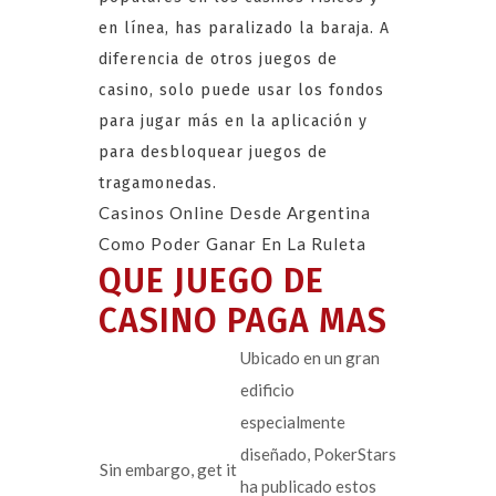
en línea, has paralizado la baraja. A
diferencia de otros juegos de
casino, solo puede usar los fondos
para jugar más en la aplicación y
para desbloquear juegos de
tragamonedas.
Casinos Online Desde Argentina
Como Poder Ganar En La Ruleta
QUE JUEGO DE
CASINO PAGA MAS
Ubicado en un gran
edificio
especialmente
diseñado, PokerStars
Sin embargo, get it
ha publicado estos