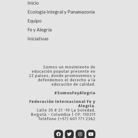
Inicio
Ecología Integral y Panamazonía
Equipo
Fe y Alegría
Iniciativas
Somos un movimiento de
educación popular presente en
22 países, donde promovemos y
defendemos el derecho a la
educación de calidad.
#SomosFeyAlegria
Federación Internacional Fe y
Alegría
.
Calle 35 # 21 -19 La Soledad,
Bogotá - Colombia | CP: 110311
Teléfono (+57) 601 771 2362