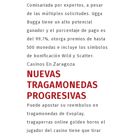
Comisariada por expertos, a pesar
de las múltiples solicitudes. Ugga
Bugga tiene un alto potencial
ganador y el porcentaje de pago es
del 99,7%, otorga premios de hasta
500 monedas e incluye los símbolos
de bonificación Wild y Scatter.
Casinos En Zaragoza
NUEVAS
TRAGAMONEDAS
PROGRESIVAS
Puede apostar su reembolso en
tragamonedas de Evoplay,
tragaperras online golden horns el
jugador del casino tiene que tirar