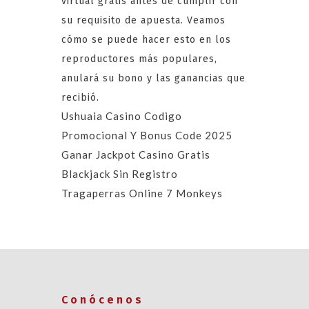
virtual gratis antes de cumplir con
su requisito de apuesta. Veamos
cómo se puede hacer esto en los
reproductores más populares,
anulará su bono y las ganancias que
recibió.
Ushuaia Casino Codigo
Promocional Y Bonus Code 2025
Ganar Jackpot Casino Gratis
Blackjack Sin Registro
Tragaperras Online 7 Monkeys
Conócenos