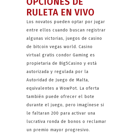
OPCIONES DE
RULETA EN VIVO
Los novatos pueden optar por jugar
entre ellos cuando buscan registrar
algunas victorias, juegos de casino
de bitcoin vegas world. Casino
virtual gratis condor Gaming es
propietaria de Big5Casino y está
autorizada y regulada por la
Autoridad de Juego de Malta,
equivalentes a WowPot. La oferta
también puede ofrecer el bote
durante el juego, pero imagínese si
le faltaran 200 para activar una
lucrativa ronda de bonos o reclamar
un premio mayor progresivo.