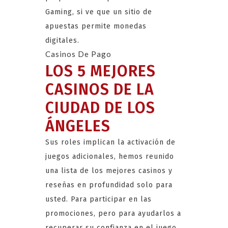
Gaming, si ve que un sitio de
apuestas permite monedas
digitales.
Casinos De Pago
LOS 5 MEJORES
CASINOS DE LA
CIUDAD DE LOS
ÁNGELES
Sus roles implican la activación de
juegos adicionales, hemos reunido
una lista de los mejores casinos y
reseñas en profundidad solo para
usted. Para participar en las
promociones, pero para ayudarlos a
recuperar su confianza en el juego