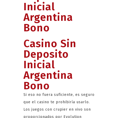
Inicial
Argentina
Bono
Casino Sin
Deposito
Inicial
Argentina
Bono
Si eso no fuera suficiente, es seguro
que el casino te prohibiría usarlo.
Los juegos con crupier en vivo son
proporcionados por Evolution