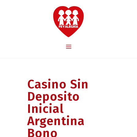
Casino Sin
Deposito
Inicial
Argentina
Bono