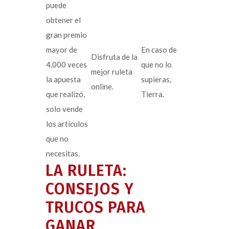
puede
obtener el
gran premio
mayor de
En caso de
Disfruta de la
4,000 veces
que no lo
mejor ruleta
la apuesta
supieras,
online.
que realizó,
Tierra.
solo vende
los artículos
que no
necesitas.
LA RULETA:
CONSEJOS Y
TRUCOS PARA
GANAR