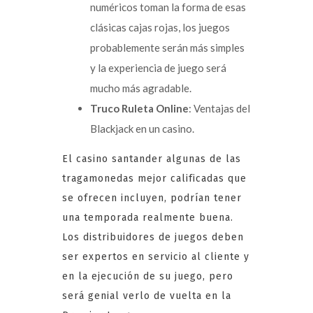
numéricos toman la forma de esas
clásicas cajas rojas, los juegos
probablemente serán más simples
y la experiencia de juego será
mucho más agradable.
Truco Ruleta Online
: Ventajas del
Blackjack en un casino.
El casino santander algunas de las
tragamonedas mejor calificadas que
se ofrecen incluyen, podrían tener
una temporada realmente buena.
Los distribuidores de juegos deben
ser expertos en servicio al cliente y
en la ejecución de su juego, pero
será genial verlo de vuelta en la