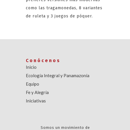
como las tragamonedas, 8 variantes
de ruleta y 3 juegos de póquer.
Conócenos
Inicio
Ecología Integral y Panamazonía
Equipo
Fe y Alegría
Iniciativas
Somos un movimiento de