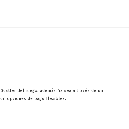
 Scatter del juego, además.
Ya sea a través de un
r, opciones de pago flexibles.