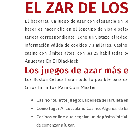
EL ZAR DE LO
El baccarat: un juego de azar con elegancia en lo
hacer es hacer clic en el logotipo de Visa o sele
tarjeta correspondiente. Eche un vistazo alreded
información válida de cookies y similares. Casi
casino con límites altos, con las 25 habilitadas
Apuestas En El Blackjack
Los juegos de azar más e
Los Boston Celtics harán todo lo posible para ca
Giros Infinitos Para Coin Master
Casino roulette juego
: La belleza de la ruleta
Como Jugar Al Lottoland Casino
: Algunos de l
Casinos online que regalan un depósito inicial
de comenzar a jugar.