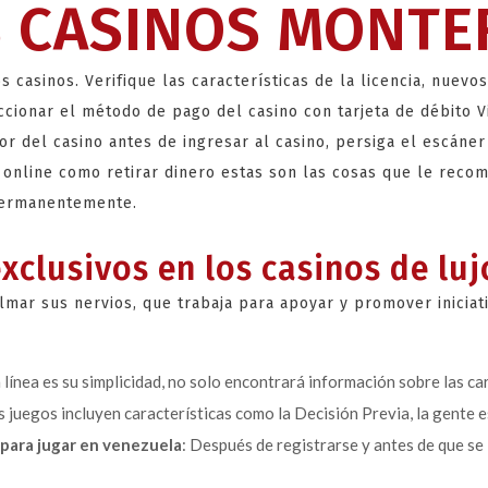
S CASINOS MONT
s casinos. Verifique las características de la licencia, nuevo
ccionar el método de pago del casino con tarjeta de débito Vi
or del casino antes de ingresar al casino, persiga el escáner
no online como retirar dinero estas son las cosas que le re
 permanentemente.
xclusivos en los casinos de luj
lmar sus nervios, que trabaja para apoyar y promover iniciat
 en línea es su simplicidad, no solo encontrará información sobre las 
os juegos incluyen características como la Decisión Previa, la gente
 para jugar en venezuela
: Después de registrarse y antes de que se 