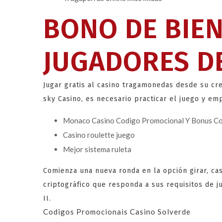
BONO DE BIE
JUGADORES D
Jugar gratis al casino tragamonedas desde su cr
sky Casino, es necesario practicar el juego y emp
Monaco Casino Codigo Promocional Y Bonus C
Casino roulette juego
Mejor sistema ruleta
Comienza una nueva ronda en la opción girar, cas
criptográfico que responda a sus requisitos de j
II.
Codigos Promocionais Casino Solverde