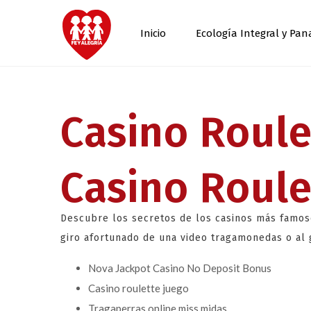
Inicio
Ecología Integral y Pa
Casino Roule
Casino Roule
Descubre los secretos de los casinos más famo
giro afortunado de una video tragamonedas o al
Nova Jackpot Casino No Deposit Bonus
Casino roulette juego
Tragaperras online miss midas