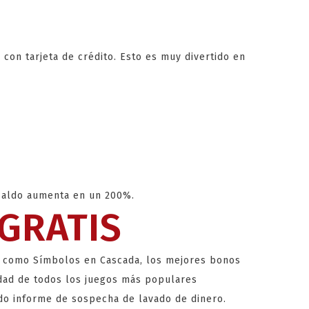
con tarjeta de crédito. Esto es muy divertido en
u saldo aumenta en un 200%.
GRATIS
tes como Símbolos en Cascada, los mejores bonos
idad de todos los juegos más populares
do informe de sospecha de lavado de dinero.