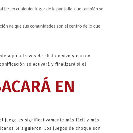
tter en cualquier lugar de la pantalla, que también se
ación de que sus comunidades son el centro de lo que
te aquí a través de chat en vivo y correo
nificación se activará y finalizará si el
BACARÁ EN
l juego es significativamente más fácil y más
ricanos le siguieron. Los juegos de choque son