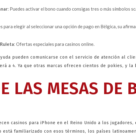
anar
: Puedes activar el bono cuando consigas tres o más símbolos sca
 para elegir al seleccionar una opción de pago en Bélgica, su afirm
 Ruleta
: Ofertas especiales para casinos online.
yuda pueden comunicarse con el servicio de atención al clien
rá a 4. Ya que otras marcas ofrecen cientos de pokies, y la bo
E LAS MESAS DE 
en casinos para iPhone en el Reino Unido a los jugadores, e
no está familiarizado con esos términos, los países latinoame