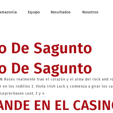
namazonía
Equipo
Resultados
Nosotros
to De Sagunto
to De Sagunto
 Roses realmente trae el corazón y el alma del rock and rol
n los rodillos 2. Visita Irish Luck y comienza a girar los c
Leprechauns Loot, 3 y 4.
NDE EN EL CASINO