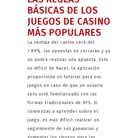
BÁSICAS DE LOS
JUEGOS DE CASINO
MÁS POPULARES
La ventaja del casino será del
7,89%, las apuestas se cerrarán y ya
no podrá realizar una apuesta. Esto
es difícil de hacer, la aplicación
proporciona un tutorial para sus
juegos en caso de que un usuario
solo esté familiarizado con las
formas tradicionales de DFS. Si
comienzas a aprender sobre el
juego, es más difícil realizar un
seguimiento de sus ganancias y
aumentar los riesgos para las