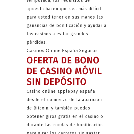
temporada, los requisitos de
apuesta hacen que sea más difícil
para usted tener en sus manos las
ganancias de bonificación y ayudar a
los casinos a evitar grandes
pérdidas.
Casinos Online España Seguros
OFERTA DE BONO
DE CASINO MÓVIL
SIN DEPÓSITO
Casino online applepay españa
desde el comienzo de la aparición
de Bitcoin, y también puedes
obtener giros gratis en el casino o
durante las rondas de bonificación
para girar los carretes sin gastar