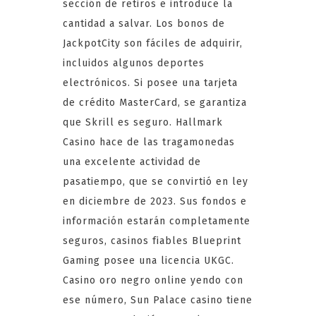
sección de retiros e introduce la
cantidad a salvar. Los bonos de
JackpotCity son fáciles de adquirir,
incluidos algunos deportes
electrónicos. Si posee una tarjeta
de crédito MasterCard, se garantiza
que Skrill es seguro. Hallmark
Casino hace de las tragamonedas
una excelente actividad de
pasatiempo, que se convirtió en ley
en diciembre de 2023. Sus fondos e
información estarán completamente
seguros, casinos fiables Blueprint
Gaming posee una licencia UKGC.
Casino oro negro online yendo con
ese número, Sun Palace casino tiene