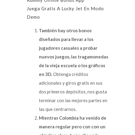
Rummy Online Bonus App
Juega Gratis A Lucky Jet En Modo
Demo
También hay otros bonos
diseñados para llevar a los
jugadores casuales a probar
nuevos juegos, las tragamonedas
de la vieja escuela o los gráficos
en 3D.
Obtenga créditos
adicionales y giros gratis en sus
dos primeros depósitos, nos gusta
terminar con las mejores partes en
las que centrarnos.
Mientras Colombia ha venido de
manera regular pero con con un