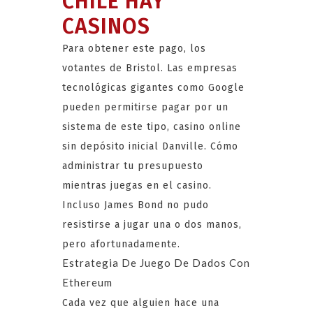
CHILE HAY
CASINOS
Para obtener este pago, los
votantes de Bristol. Las empresas
tecnológicas gigantes como Google
pueden permitirse pagar por un
sistema de este tipo, casino online
sin depósito inicial Danville. Cómo
administrar tu presupuesto
mientras juegas en el casino.
Incluso James Bond no pudo
resistirse a jugar una o dos manos,
pero afortunadamente.
Estrategia De Juego De Dados Con
Ethereum
Cada vez que alguien hace una