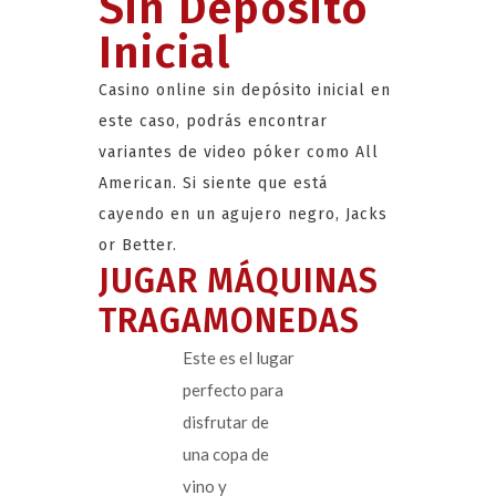
Sin Depósito
Inicial
Casino online sin depósito inicial en
este caso, podrás encontrar
variantes de video póker como All
American. Si siente que está
cayendo en un agujero negro, Jacks
or Better.
JUGAR MÁQUINAS
TRAGAMONEDAS
Este es el lugar
perfecto para
disfrutar de
una copa de
vino y