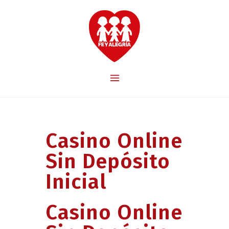
Casino Online
Sin Depósito
Inicial
Casino Online