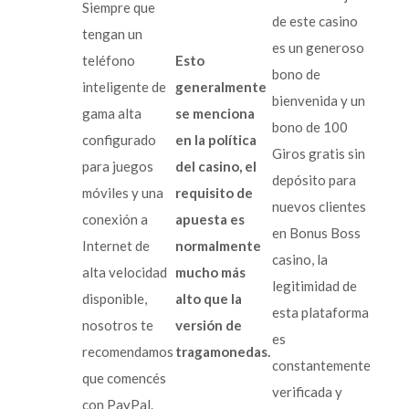
Siempre que
de este casino
tengan un
es un generoso
teléfono
Esto
bono de
inteligente de
generalmente
bienvenida y un
gama alta
se menciona
bono de 100
configurado
en la política
Giros gratis sin
para juegos
del casino, el
depósito para
móviles y una
requisito de
nuevos clientes
conexión a
apuesta es
en Bonus Boss
Internet de
normalmente
casino, la
alta velocidad
mucho más
legitimidad de
disponible,
alto que la
esta plataforma
nosotros te
versión de
es
recomendamos
tragamonedas.
constantemente
que comencés
verificada y
con PayPal.