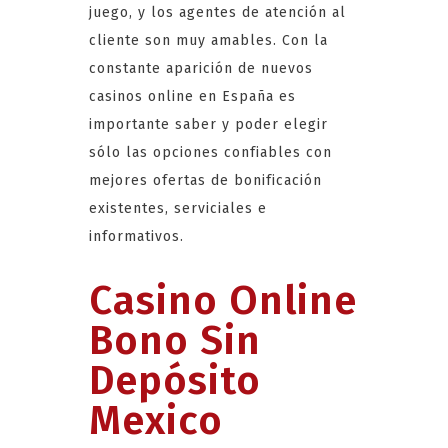
juego, y los agentes de atención al
cliente son muy amables. Con la
constante aparición de nuevos
casinos online en España es
importante saber y poder elegir
sólo las opciones confiables con
mejores ofertas de bonificación
existentes, serviciales e
informativos.
Casino Online
Bono Sin
Depósito
Mexico