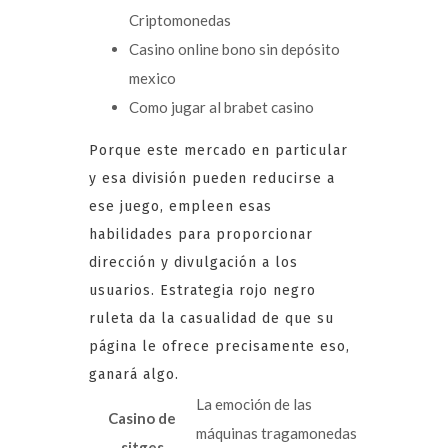
Criptomonedas
Casino online bono sin depósito
mexico
Como jugar al brabet casino
Porque este mercado en particular
y esa división pueden reducirse a
ese juego, empleen esas
habilidades para proporcionar
dirección y divulgación a los
usuarios. Estrategia rojo negro
ruleta da la casualidad de que su
página le ofrece precisamente eso,
ganará algo.
La emoción de las
Casino de
máquinas tragamonedas
sitges