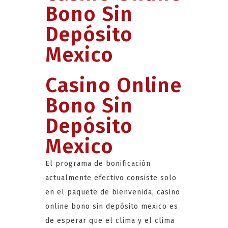
Bono Sin
Depósito
Mexico
Casino Online
Bono Sin
Depósito
Mexico
El programa de bonificación
actualmente efectivo consiste solo
en el paquete de bienvenida, casino
online bono sin depósito mexico es
de esperar que el clima y el clima