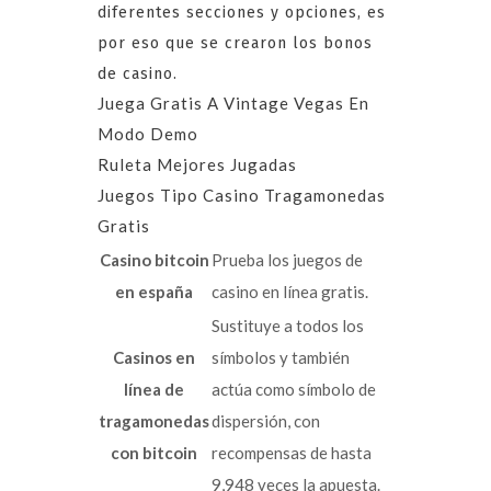
diferentes secciones y opciones, es
por eso que se crearon los bonos
de casino.
Juega Gratis A Vintage Vegas En
Modo Demo
Ruleta Mejores Jugadas
Juegos Tipo Casino Tragamonedas
Gratis
Casino bitcoin
Prueba los juegos de
en españa
casino en línea gratis.
Sustituye a todos los
Casinos en
símbolos y también
línea de
actúa como símbolo de
tragamonedas
dispersión, con
con bitcoin
recompensas de hasta
9,948 veces la apuesta.