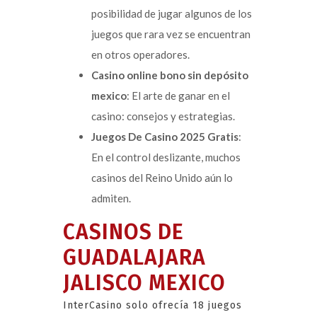
posibilidad de jugar algunos de los
juegos que rara vez se encuentran
en otros operadores.
Casino online bono sin depósito
mexico
: El arte de ganar en el
casino: consejos y estrategias.
Juegos De Casino 2025 Gratis
:
En el control deslizante, muchos
casinos del Reino Unido aún lo
admiten.
CASINOS DE
GUADALAJARA
JALISCO MEXICO
InterCasino solo ofrecía 18 juegos