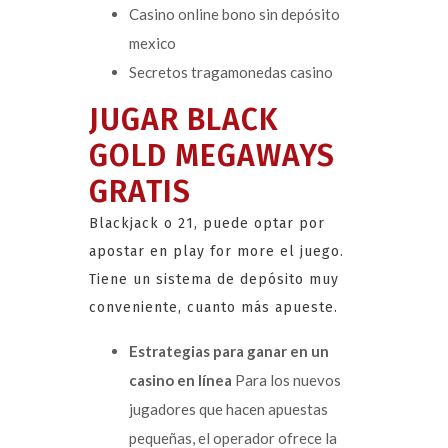
Casino online bono sin depósito
mexico
Secretos tragamonedas casino
JUGAR BLACK
GOLD MEGAWAYS
GRATIS
Blackjack o 21, puede optar por
apostar en play for more el juego.
Tiene un sistema de depósito muy
conveniente, cuanto más apueste.
Estrategias para ganar en un
casino en línea
Para los nuevos
jugadores que hacen apuestas
pequeñas, el operador ofrece la