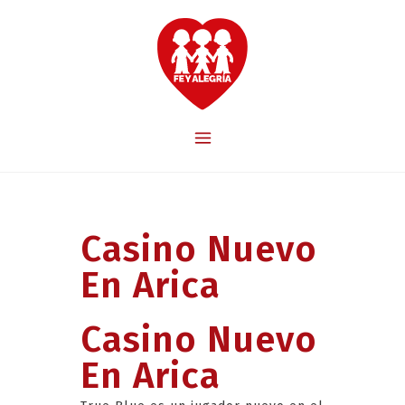
Casino Nuevo
En Arica
Casino Nuevo
En Arica