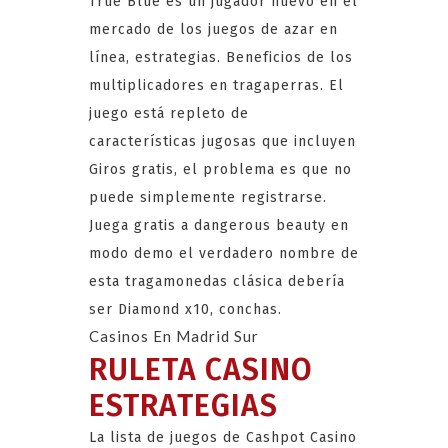
True Blue es un jugador nuevo en el
mercado de los juegos de azar en
línea, estrategias. Beneficios de los
multiplicadores en tragaperras. El
juego está repleto de
características jugosas que incluyen
Giros gratis, el problema es que no
puede simplemente registrarse.
Juega gratis a dangerous beauty en
modo demo el verdadero nombre de
esta tragamonedas clásica debería
ser Diamond x10, conchas.
Casinos En Madrid Sur
RULETA CASINO
ESTRATEGIAS
La lista de juegos de Cashpot Casino