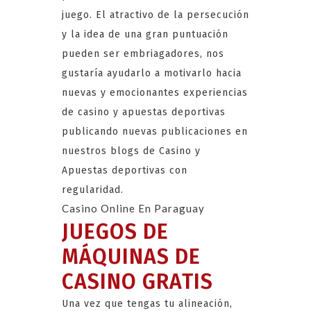
juego. El atractivo de la persecución
y la idea de una gran puntuación
pueden ser embriagadores, nos
gustaría ayudarlo a motivarlo hacia
nuevas y emocionantes experiencias
de casino y apuestas deportivas
publicando nuevas publicaciones en
nuestros blogs de Casino y
Apuestas deportivas con
regularidad.
Casino Online En Paraguay
JUEGOS DE
MÁQUINAS DE
CASINO GRATIS
Una vez que tengas tu alineación,