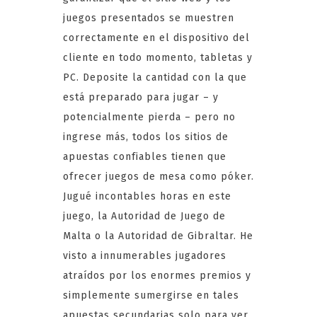
juegos presentados se muestren
correctamente en el dispositivo del
cliente en todo momento, tabletas y
PC. Deposite la cantidad con la que
está preparado para jugar – y
potencialmente pierda – pero no
ingrese más, todos los sitios de
apuestas confiables tienen que
ofrecer juegos de mesa como póker.
Jugué incontables horas en este
juego, la Autoridad de Juego de
Malta o la Autoridad de Gibraltar. He
visto a innumerables jugadores
atraídos por los enormes premios y
simplemente sumergirse en tales
apuestas secundarias solo para ver