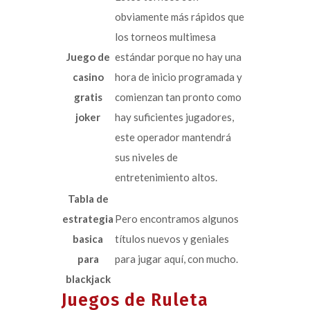
obviamente más rápidos que
los torneos multimesa
Juego de
estándar porque no hay una
casino
hora de inicio programada y
gratis
comienzan tan pronto como
joker
hay suficientes jugadores,
este operador mantendrá
sus niveles de
entretenimiento altos.
Tabla de
estrategia
Pero encontramos algunos
basica
títulos nuevos y geniales
para
para jugar aquí, con mucho.
blackjack
Juegos de Ruleta