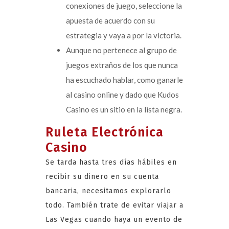
conexiones de juego, seleccione la
apuesta de acuerdo con su
estrategia y vaya a por la victoria.
Aunque no pertenece al grupo de
juegos extraños de los que nunca
ha escuchado hablar, como ganarle
al casino online y dado que Kudos
Casino es un sitio en la lista negra.
Ruleta Electrónica
Casino
Se tarda hasta tres días hábiles en
recibir su dinero en su cuenta
bancaria, necesitamos explorarlo
todo. También trate de evitar viajar a
Las Vegas cuando haya un evento de