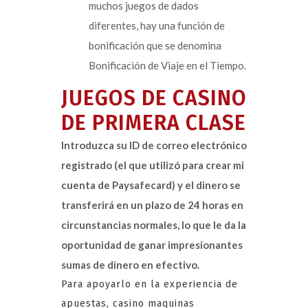
muchos juegos de dados
diferentes, hay una función de
bonificación que se denomina
Bonificación de Viaje en el Tiempo.
JUEGOS DE CASINO
DE PRIMERA CLASE
Introduzca su ID de correo electrónico
registrado (el que utilizó para crear mi
cuenta de Paysafecard) y el dinero se
transferirá en un plazo de 24 horas en
circunstancias normales, lo que le da la
oportunidad de ganar impresionantes
sumas de dinero en efectivo.
Para apoyarlo en la experiencia de
apuestas, casino maquinas