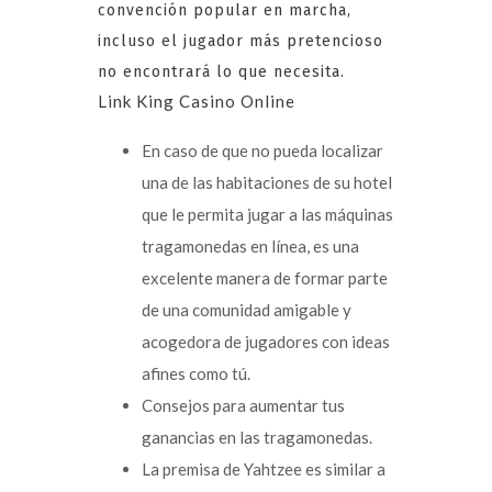
convención popular en marcha,
incluso el jugador más pretencioso
no encontrará lo que necesita.
Link King Casino Online
En caso de que no pueda localizar
una de las habitaciones de su hotel
que le permita jugar a las máquinas
tragamonedas en línea, es una
excelente manera de formar parte
de una comunidad amigable y
acogedora de jugadores con ideas
afines como tú.
Consejos para aumentar tus
ganancias en las tragamonedas.
La premisa de Yahtzee es similar a