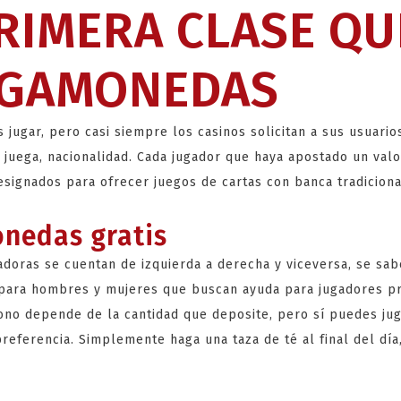
RIMERA CLASE Q
AGAMONEDAS
jugar, pero casi siempre los casinos solicitan a sus usuari
 juega, nacionalidad. Cada jugador que haya apostado un valo
esignados para ofrecer juegos de cartas con banca tradiciona
nedas gratis
doras se cuentan de izquierda a derecha y viceversa, se sab
en para hombres y mujeres que buscan ayuda para jugadores p
ono depende de la cantidad que deposite, pero sí puedes jug
referencia. Simplemente haga una taza de té al final del día