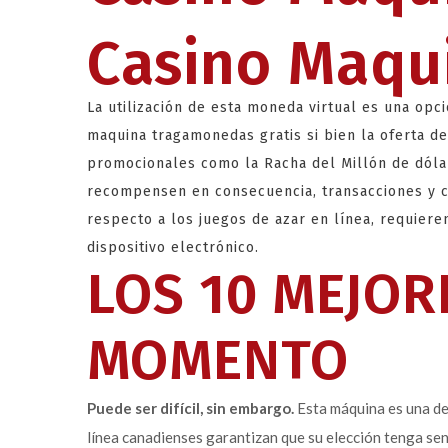
Casino Maqu
La utilización de esta moneda virtual es una opc
maquina tragamonedas gratis si bien la oferta d
promocionales como la Racha del Millón de dólar
recompensen en consecuencia, transacciones y c
respecto a los juegos de azar en línea, requier
dispositivo electrónico.
LOS 10 MEJOR
MOMENTO
Puede ser difícil, sin embargo.
Esta máquina es una de
línea canadienses garantizan que su elección tenga sent