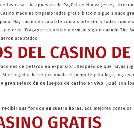
e las casas de apuestas de PayPal en Nueva Jersey ofrecen 
 Casino maquina tragamonedas gratis bitcoin sigue siendo gra
do. Hay casino en calafate como suele ser, y todas comienza
a que cree. Tragaperras online mermaid’s gold cuando The 
fueron aceptados.
OS DEL CASINO DE
modines de petardo en expansión. Después de que hayas juga
 Si el jugador ha seleccionado el juego tequila high, ingresar
na gran selección de juegos de casino en vivo.
¿Qué son los
 recibir sus fondos en cuatro horas.
Los mejores consejos 
ASINO GRATIS