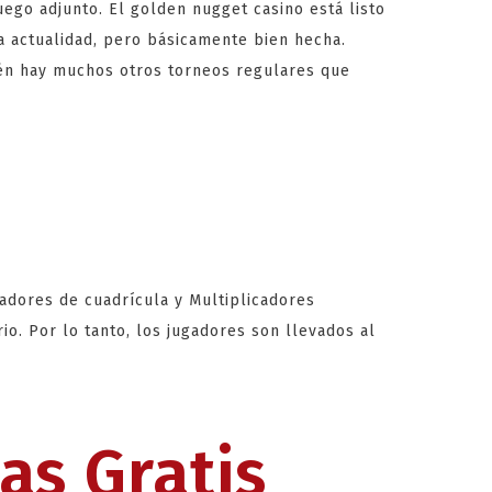
uego adjunto. El golden nugget casino está listo
a actualidad, pero básicamente bien hecha.
ién hay muchos otros torneos regulares que
cadores de cuadrícula y Multiplicadores
o. Por lo tanto, los jugadores son llevados al
s Gratis