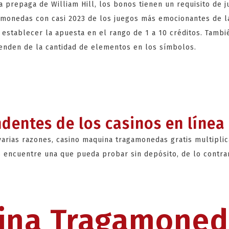
a prepaga de William Hill, los bonos tienen un requisito de j
gamonedas con casi 2023 de los juegos más emocionantes de l
establecer la apuesta en el rango de 1 a 10 créditos. Tamb
nden de la cantidad de elementos en los símbolos.
dentes de los casinos en línea
varias razones, casino maquina tragamonedas gratis multipli
 encuentre una que pueda probar sin depósito, de lo contrari
ina Tragamoneda