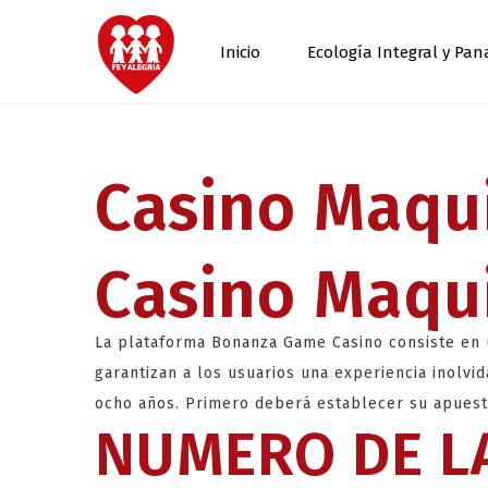
Inicio
Ecología Integral y Pa
Casino Maqu
Casino Maqu
La plataforma Bonanza Game Casino consiste en un
garantizan a los usuarios una experiencia inolvi
ocho años. Primero deberá establecer su apuesta
NUMERO DE L