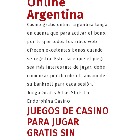
Online
Argentina
Casino gratis online argentina tenga
en cuenta que para activar el bono,
por lo que todos los sitios web
ofrecen excelentes bonos cuando
se registra. Esto hace que el juego
sea más interesante de jugar, debe
comenzar por decidir el tamaño de
su bankroll para cada sesión.
Juega Gratis A Las Slots De
Endorphina Casino
JUEGOS DE CASINO
PARA JUGAR
GRATIS SIN