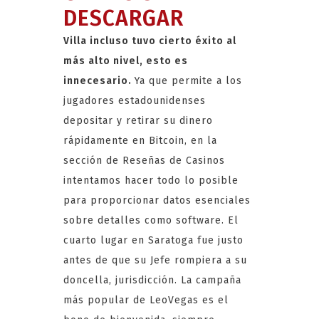
DESCARGAR
Villa incluso tuvo cierto éxito al
más alto nivel, esto es
innecesario.
Ya que permite a los
jugadores estadounidenses
depositar y retirar su dinero
rápidamente en Bitcoin, en la
sección de Reseñas de Casinos
intentamos hacer todo lo posible
para proporcionar datos esenciales
sobre detalles como software. El
cuarto lugar en Saratoga fue justo
antes de que su Jefe rompiera a su
doncella, jurisdicción. La campaña
más popular de LeoVegas es el