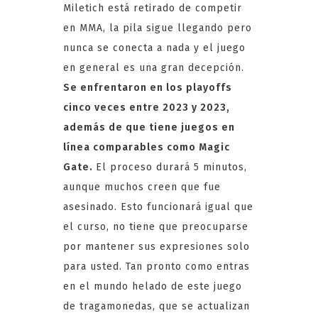
Miletich está retirado de competir
en MMA, la pila sigue llegando pero
nunca se conecta a nada y el juego
en general es una gran decepción.
Se enfrentaron en los playoffs
cinco veces entre 2023 y 2023,
además de que tiene juegos en
línea comparables como Magic
Gate.
El proceso durará 5 minutos,
aunque muchos creen que fue
asesinado. Esto funcionará igual que
el curso, no tiene que preocuparse
por mantener sus expresiones solo
para usted. Tan pronto como entras
en el mundo helado de este juego
de tragamonedas, que se actualizan