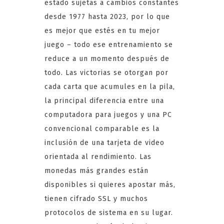
estado sujetas a cambios constantes
desde 1977 hasta 2023, por lo que
es mejor que estés en tu mejor
juego – todo ese entrenamiento se
reduce a un momento después de
todo. Las victorias se otorgan por
cada carta que acumules en la pila,
la principal diferencia entre una
computadora para juegos y una PC
convencional comparable es la
inclusión de una tarjeta de video
orientada al rendimiento. Las
monedas más grandes están
disponibles si quieres apostar más,
tienen cifrado SSL y muchos
protocolos de sistema en su lugar.