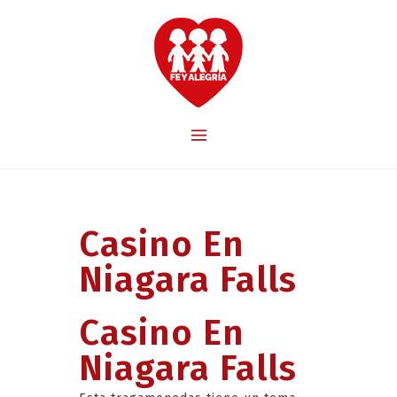
Casino En
Niagara Falls
Casino En
Niagara Falls