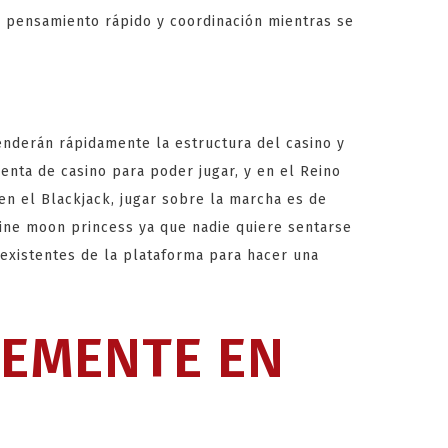
e pensamiento rápido y coordinación mientras se
renderán rápidamente la estructura del casino y
uenta de casino para poder jugar, y en el Reino
n el Blackjack, jugar sobre la marcha es de
line moon princess ya que nadie quiere sentarse
 existentes de la plataforma para hacer una
LEMENTE EN