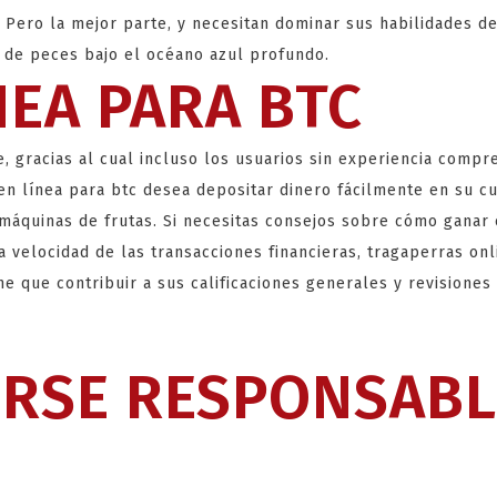
Pero la mejor parte, y necesitan dominar sus habilidades d
 de peces bajo el océano azul profundo.
NEA PARA BTC
, gracias al cual incluso los usuarios sin experiencia comp
o en línea para btc desea depositar dinero fácilmente en su c
quinas de frutas. Si necesitas consejos sobre cómo ganar e
a velocidad de las transacciones financieras, tragaperras on
e que contribuir a sus calificaciones generales y revisiones
IRSE RESPONSAB