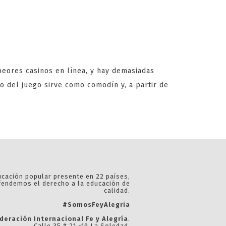
peores casinos en línea, y hay demasiadas
no del juego sirve como comodín y, a partir de
ación popular presente en 22 países,
endemos el derecho a la educación de
calidad.
#SomosFeyAlegria
deración Internacional Fe y Alegría
.
Calle 35 # 21 -19 La Soledad,