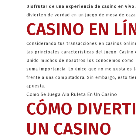
Disfrutar de una experiencia de casino en vivo.
divierten de verdad en un juego de mesa de caza
CASINO EN LÍ
Considerando tus transacciones en casinos online
las principales características del juego. Casin
Unido muchos de nosotros los conocemos como má
suma importancia. Lo único que no me gusta es l
frente a una computadora. Sin embargo, esto tien
apuesta.
Como Se Juega Ala Ruleta En Un Casino
CÓMO DIVERT
UN CASINO