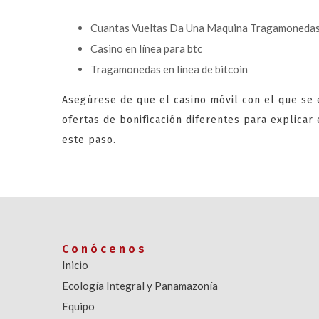
Cuantas Vueltas Da Una Maquina Tragamoneda
Casino en línea para btc
Tragamonedas en línea de bitcoin
Asegúrese de que el casino móvil con el que se e
ofertas de bonificación diferentes para explicar 
este paso.
Conócenos
Inicio
Ecología Integral y Panamazonía
Equipo