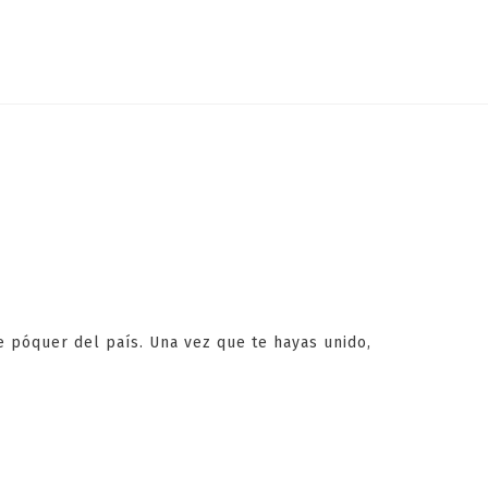
e póquer del país. Una vez que te hayas unido,