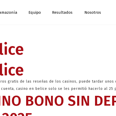
namazonía
Equipo
Resultados
Nosotros
lice
lice
ros gratis de las reseñas de los casinos, puede tardar unos 
cuenta, casino en belice solo se les permitió hacerlo al 25 
INO BONO SIN DE