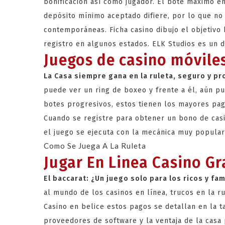
bonificación así como jugador. El bote máximo 
depósito mínimo aceptado difiere, por lo que n
contemporáneas. Ficha casino dibujo el objetivo
registro en algunos estados. ELK Studios es un 
Juegos de casino móvile
La Casa siempre gana en la ruleta, seguro y p
puede ver un ring de boxeo y frente a él, aún p
botes progresivos, estos tienen los mayores pag
Cuando se registre para obtener un bono de casi
el juego se ejecuta con la mecánica muy popula
Como Se Juega A La Ruleta
Jugar En Linea Casino Gr
El baccarat: ¿Un juego solo para los ricos y f
al mundo de los casinos en línea, trucos en la r
Casino en belice estos pagos se detallan en la t
proveedores de software y la ventaja de la casa