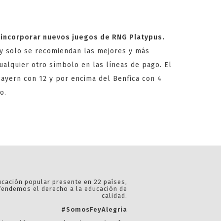
 incorporar nuevos juegos de RNG Platypus.
 y solo se recomiendan las mejores y más
cualquier otro símbolo en las líneas de pago. El
ayern con 12 y por encima del Benfica con 4
o.
ación popular presente en 22 países,
endemos el derecho a la educación de
calidad.
#SomosFeyAlegria