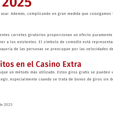
 2025
 usar. Además, complicando en gran medida que consigamos 
rentes carretes giratorios proporcionan un efecto puramente
ener a los existentes. El símbolo de comodín está represent
 mayoría de las personas se preocupan por las velocidades 
itos en el Casino Extra
que un método más utilizado. Estos giros gratis se pueden u
legir, especialmente cuando se trata de bonos de giros sin d
de 2025