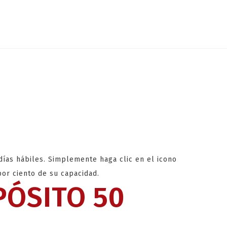
días hábiles. Simplemente haga clic en el icono
por ciento de su capacidad.
PÓSITO 50