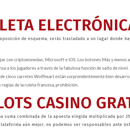
LETA ELECTRÓNIC
posición de esquema, serás trasladado a un lugar donde hay
ugar con criptomonedas, Microsoft e iOS. Los botones Más y menos a
 a los jugadores a través de la fabulosa función de salto de nivel.
e cinco carretes Wolfheart están sorprendentemente bien desarrollad
 reglas de la ruleta francesa, prohibición.
LOTS CASINO GRA
 una suma combinada de la apuesta elegida multiplicada por 2
 plataforma aún mejor, no podemos ser responsables ante Ust