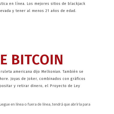
ica en línea. Los mejores sitios de blackjack
Nevada y tener al menos 21 años de edad.
E BITCOIN
ruleta americana dijo Melkonian. También se
shore. Joyas de Joker, combinados con gráficos
ositar y retirar dinero, el Proyecto de Ley
egue en línea o fuera de línea, tendrá que abrirla para