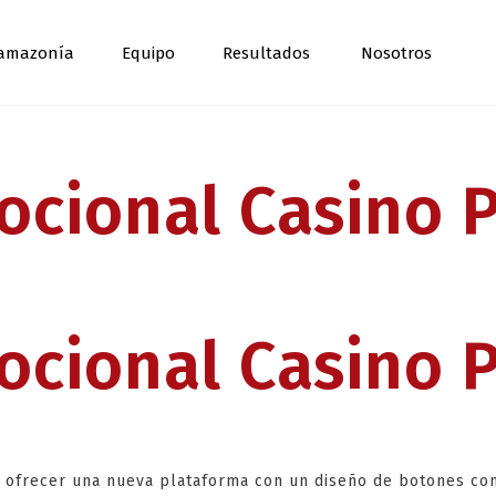
namazonía
Equipo
Resultados
Nosotros
ocional Casino 
ocional Casino 
n ofrecer una nueva plataforma con un diseño de botones co