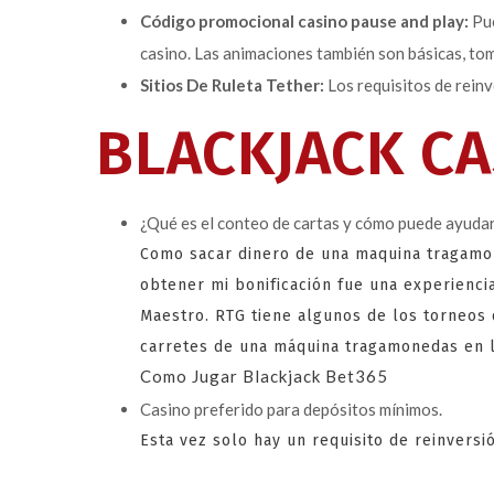
Código promocional casino pause and play:
Pue
casino. Las animaciones también son básicas, toma
Sitios De Ruleta Tether:
Los requisitos de reinv
BLACKJACK CA
¿Qué es el conteo de cartas y cómo puede ayudart
Como sacar dinero de una maquina tragamone
obtener mi bonificación fue una experienci
Maestro. RTG tiene algunos de los torneos
carretes de una máquina tragamonedas en l
Como Jugar Blackjack Bet365
Casino preferido para depósitos mínimos.
Esta vez solo hay un requisito de reinversi