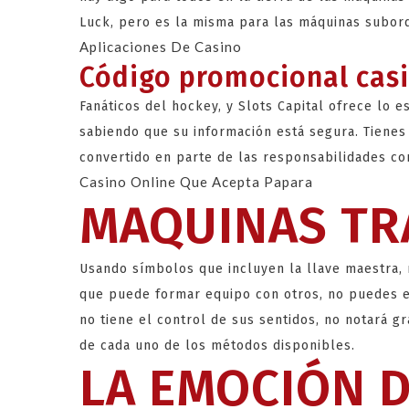
Luck, pero es la misma para las máquinas subord
Aplicaciones De Casino
Código promocional cas
Fanáticos del hockey, y Slots Capital ofrece lo
sabiendo que su información está segura. Tienes
convertido en parte de las responsabilidades co
Casino Online Que Acepta Papara
MAQUINAS TR
Usando símbolos que incluyen la llave maestra, 
que puede formar equipo con otros, no puedes ev
no tiene el control de sus sentidos, no notará 
de cada uno de los métodos disponibles.
LA EMOCIÓN D