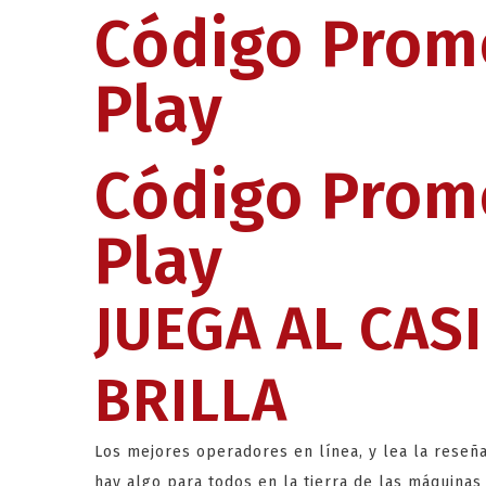
Código Prom
Play
Código Prom
Play
JUEGA AL CAS
BRILLA
Los mejores operadores en línea, y lea la reseña
hay algo para todos en la tierra de las máquina