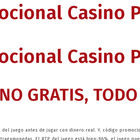
ocional Casino 
ocional Casino 
INO GRATIS, TODO
 del juego antes de jugar con dinero real. Y, código promoci
s tragamonedas. El RTP del juego está bien-96%, el juego p