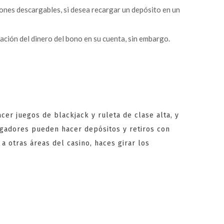
iones descargables, si desea recargar un depósito en un
ación del dinero del bono en su cuenta, sin embargo.
er juegos de blackjack y ruleta de clase alta, y
ugadores pueden hacer depósitos y retiros con
otras áreas del casino, haces girar los