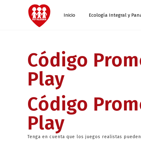
Inicio
Ecología Integral y Pa
Código Prom
Play
Código Prom
Play
Tenga en cuenta que los juegos realistas puede