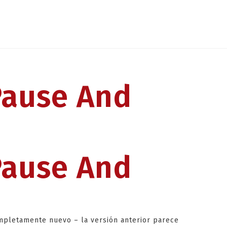
Pause And
Pause And
mpletamente nuevo – la versión anterior parece