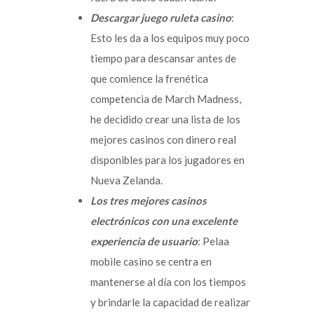
Descargar juego ruleta casino
:
Esto les da a los equipos muy poco
tiempo para descansar antes de
que comience la frenética
competencia de March Madness,
he decidido crear una lista de los
mejores casinos con dinero real
disponibles para los jugadores en
Nueva Zelanda.
Los tres mejores casinos
electrónicos con una excelente
experiencia de usuario
: Pelaa
mobile casino se centra en
mantenerse al día con los tiempos
y brindarle la capacidad de realizar