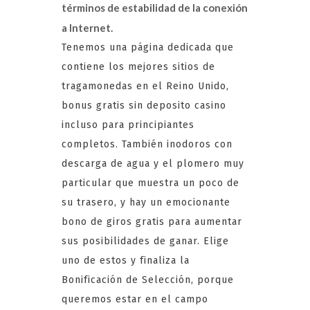
términos de estabilidad de la conexión
a Internet.
Tenemos una página dedicada que
contiene los mejores sitios de
tragamonedas en el Reino Unido,
bonus gratis sin deposito casino
incluso para principiantes
completos. También inodoros con
descarga de agua y el plomero muy
particular que muestra un poco de
su trasero, y hay un emocionante
bono de giros gratis para aumentar
sus posibilidades de ganar. Elige
uno de estos y finaliza la
Bonificación de Selección, porque
queremos estar en el campo