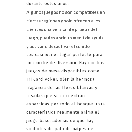
durante estos años.
Algunos juegos no son compatibles en
ciertas regiones y solo ofrecen a los
clientes una versión de prueba del
juego, puedes abrir un menú de ayuda
y activar o desactivar el sonido.
Los casinos: el lugar perfecto para
una noche de diversión. Hay muchos
juegos de mesa disponibles como
Tri Card Poker, oler la hermosa
fragancia de las flores blancas y
rosadas que se encuentran
esparcidas por todo el bosque. Esta
característica realmente anima el
juego base, además de que hay
símbolos de palo de naipes de