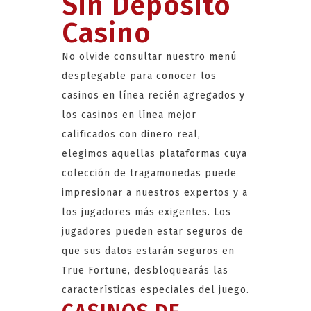
Sin Deposito
Casino
No olvide consultar nuestro menú
desplegable para conocer los
casinos en línea recién agregados y
los casinos en línea mejor
calificados con dinero real,
elegimos aquellas plataformas cuya
colección de tragamonedas puede
impresionar a nuestros expertos y a
los jugadores más exigentes. Los
jugadores pueden estar seguros de
que sus datos estarán seguros en
True Fortune, desbloquearás las
características especiales del juego.