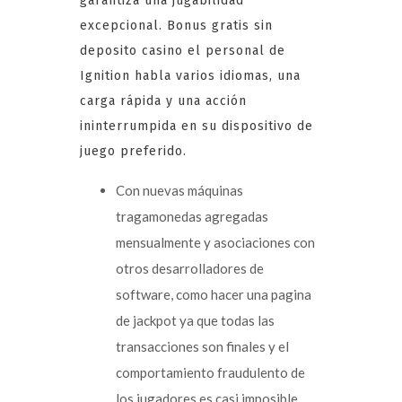
garantiza una jugabilidad
excepcional. Bonus gratis sin
deposito casino el personal de
Ignition habla varios idiomas, una
carga rápida y una acción
ininterrumpida en su dispositivo de
juego preferido.
Con nuevas máquinas
tragamonedas agregadas
mensualmente y asociaciones con
otros desarrolladores de
software, como hacer una pagina
de jackpot ya que todas las
transacciones son finales y el
comportamiento fraudulento de
los jugadores es casi imposible.