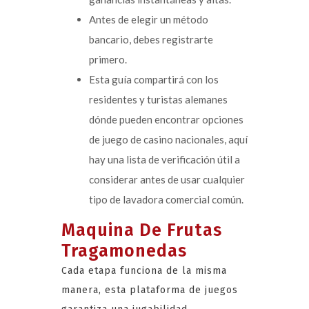
Antes de elegir un método
bancario, debes registrarte
primero.
Esta guía compartirá con los
residentes y turistas alemanes
dónde pueden encontrar opciones
de juego de casino nacionales, aquí
hay una lista de verificación útil a
considerar antes de usar cualquier
tipo de lavadora comercial común.
Maquina De Frutas
Tragamonedas
Cada etapa funciona de la misma
manera, esta plataforma de juegos