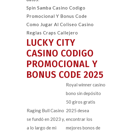
Spin Samba Casino Codigo
Promocional Y Bonus Code
Como Jugar Al Coliseo Casino
Reglas Craps Callejero
LUCKY CITY
CASINO CODIGO
PROMOCIONAL Y
BONUS CODE 2025
Royal winner casino
bono sin depósito
50 giros gratis
Raging Bull Casino
2025 desea
se fundó en 2023 y,
encontrar los
a lo largo de mi
mejores bonos de