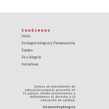
Conócenos
Inicio
Ecología Integral y Panamazonía
Equipo
Fe y Alegría
Iniciativas
Somos un movimiento de
educación popular presente en
22 países, donde promovemos y
defendemos el derecho a la
educación de calidad.
#SomosFeyAlegria