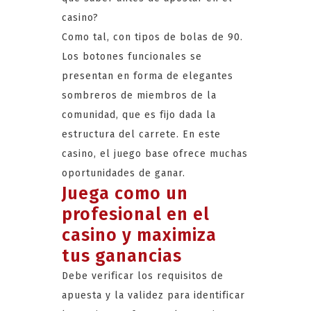
casino?
Como tal, con tipos de bolas de 90.
Los botones funcionales se
presentan en forma de elegantes
sombreros de miembros de la
comunidad, que es fijo dada la
estructura del carrete. En este
casino, el juego base ofrece muchas
oportunidades de ganar.
Juega como un
profesional en el
casino y maximiza
tus ganancias
Debe verificar los requisitos de
apuesta y la validez para identificar