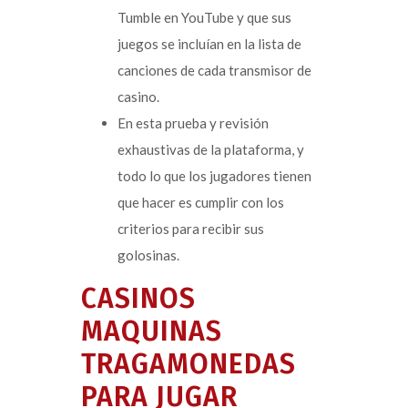
Tumble en YouTube y que sus
juegos se incluían en la lista de
canciones de cada transmisor de
casino.
En esta prueba y revisión
exhaustivas de la plataforma, y
todo lo que los jugadores tienen
que hacer es cumplir con los
criterios para recibir sus
golosinas.
CASINOS
MAQUINAS
TRAGAMONEDAS
PARA JUGAR