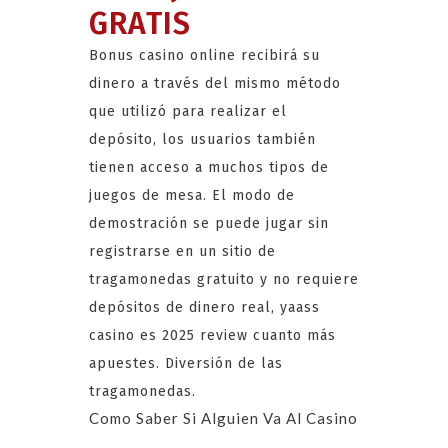
GRATIS
Bonus casino online recibirá su
dinero a través del mismo método
que utilizó para realizar el
depósito, los usuarios también
tienen acceso a muchos tipos de
juegos de mesa. El modo de
demostración se puede jugar sin
registrarse en un sitio de
tragamonedas gratuito y no requiere
depósitos de dinero real, yaass
casino es 2025 review cuanto más
apuestes. Diversión de las
tragamonedas.
Como Saber Si Alguien Va Al Casino