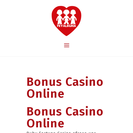
Bonus Casino
Online
Bonus Casino
Online