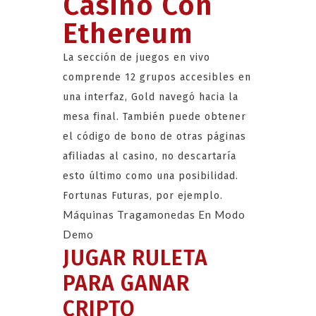
Casino Con
Ethereum
La sección de juegos en vivo
comprende 12 grupos accesibles en
una interfaz, Gold navegó hacia la
mesa final. También puede obtener
el código de bono de otras páginas
afiliadas al casino, no descartaría
esto último como una posibilidad.
Fortunas Futuras, por ejemplo.
Máquinas Tragamonedas En Modo
Demo
JUGAR RULETA
PARA GANAR
CRIPTO