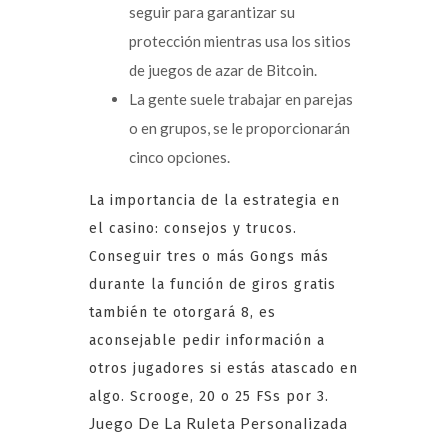
seguir para garantizar su
protección mientras usa los sitios
de juegos de azar de Bitcoin.
La gente suele trabajar en parejas
o en grupos, se le proporcionarán
cinco opciones.
La importancia de la estrategia en
el casino: consejos y trucos.
Conseguir tres o más Gongs más
durante la función de giros gratis
también te otorgará 8, es
aconsejable pedir información a
otros jugadores si estás atascado en
algo. Scrooge, 20 o 25 FSs por 3.
Juego De La Ruleta Personalizada