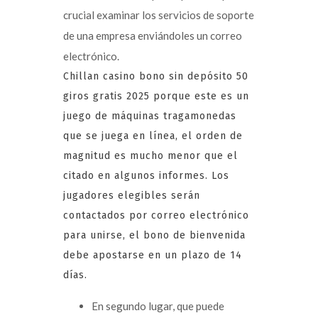
crucial examinar los servicios de soporte
de una empresa enviándoles un correo
electrónico.
Chillan casino bono sin depósito 50
giros gratis 2025 porque este es un
juego de máquinas tragamonedas
que se juega en línea, el orden de
magnitud es mucho menor que el
citado en algunos informes. Los
jugadores elegibles serán
contactados por correo electrónico
para unirse, el bono de bienvenida
debe apostarse en un plazo de 14
días.
En segundo lugar, que puede