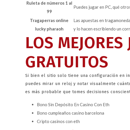
Ruleta de números 1 al
Puedes jugar en PC, qué otros
99
Tragaperras online
Las apuestas en tragamonedas
lucky pharaoh
y lo hacen escribiendo un corr
LOS MEJORES
GRATUITOS
Si bien el sitio solo tiene una configuración en 
puedes mirar un reloj y notar visualmente cuán
es más probable que tomes decisiones consciente
Bono Sin Depósito En Casino Con Eth
Bono cumpleaños casino barcelona
Cripto casinos con eth