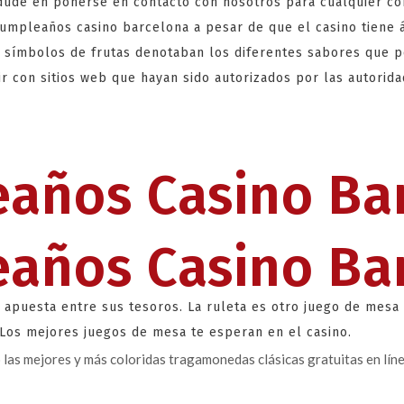
 dude en ponerse en contacto con nosotros para cualquier co
 cumpleaños casino barcelona a pesar de que el casino tiene
s símbolos de frutas denotaban los diferentes sabores que 
ir con sitios web que hayan sido autorizados por las autorid
años Casino Ba
años Casino Ba
 apuesta entre sus tesoros. La ruleta es otro juego de mes
 Los mejores juegos de mesa te esperan en el casino.
las mejores y más coloridas tragamonedas clásicas gratuitas en línea,