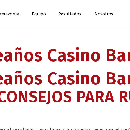
namazonía
Equipo
Resultados
Nosotros
años Casino Ba
años Casino Ba
CONSEJOS PARA 
ver el resultado. Los colores y los sonidos hacen que el jue