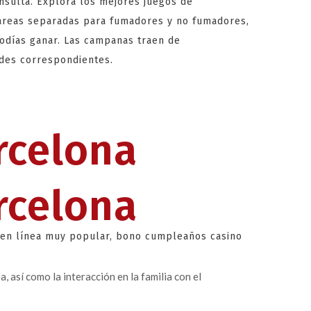
nsulta. Explora los mejores juegos de
 áreas separadas para fumadores y no fumadores,
podías ganar. Las campanas traen de
ades correspondientes.
rcelona
rcelona
a en línea muy popular, bono cumpleaños casino
 así como la interacción en la familia con el