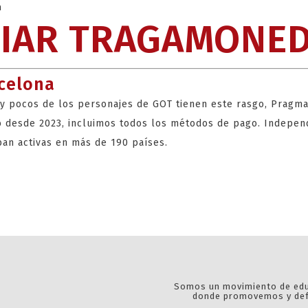
a
CIAR TRAGAMONE
celona
 pocos de los personajes de GOT tienen este rasgo, Pragmati
o desde 2023, incluimos todos los métodos de pago. Independ
an activas en más de 190 países.
Somos un movimiento de educ
donde promovemos y def