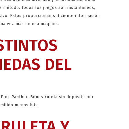
e método. Todos los juegos son instantáneos,
sivo. Estos proporcionan suficiente información
 una vez más en esa máquina.
STINTOS
NEDAS DEL
Pink Panther. Bonos ruleta sin deposito por
rmitido menos hits.
 RULETA Y