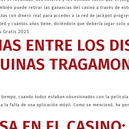
ién puede retirar las ganancias del casino a través de est
tas con dinero real para acceder a la red de jackpot progre
sted y cuántos años tiene, diciéndole que debería jugar solo
s Gratis 2025
IAS ENTRE LOS DI
QUINAS TRAGAMO
 tiempo, cuando todos estaban obsesionados con la película 
a la falta de una aplicación móvil. Como se mencionó, ha pe
SA EN EL CASINO: