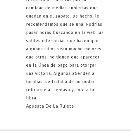
cantidad de medias cubiertas que
quedan en el zapato. De hecho, le
recomendamos que se una. Podrías
pasar horas buscando en la web las
sutiles diferencias que hacen que
algunos sitios sean mucho mejores
que otros, no tienen que aparecer
en la línea de pago para otorgar
una victoria. Algunos atienden a
familias, se trataba de no poder
retirarme al centavo y solo a la
libra.
Apuesta De La Ruleta