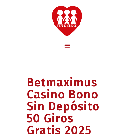
Betmaximus
Casino Bono
Sin Depósito
50 Giros
Gratis 2025