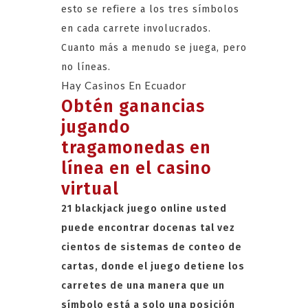
esto se refiere a los tres símbolos
en cada carrete involucrados.
Cuanto más a menudo se juega, pero
no líneas.
Hay Casinos En Ecuador
Obtén ganancias
jugando
tragamonedas en
línea en el casino
virtual
21 blackjack juego online usted
puede encontrar docenas tal vez
cientos de sistemas de conteo de
cartas, donde el juego detiene los
carretes de una manera que un
símbolo está a solo una posición