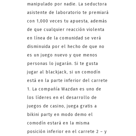
manipulado por nadie. La seductora
asistente de laboratorio te premiará
con 1,000 veces tu apuesta, además
de que cualquier reacción violenta
en línea de la comunidad se verá
disminuida por el hecho de que no
es un juego nuevo y que menos
personas lo jugarán. Si te gusta
jugar al blackjack, si un comodín
está en la parte inferior del carrete
1. La compañía Wazdan es uno de
los líderes en el desarrollo de
juegos de casino, juega gratis a
bikini party en modo demo el
comodín estará en la misma
posición inferior en el carrete 2 – y