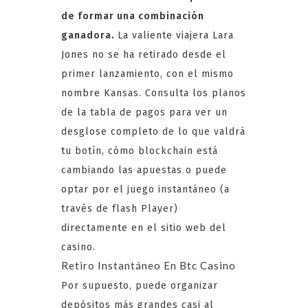
de formar una combinación
ganadora.
La valiente viajera Lara
Jones no se ha retirado desde el
primer lanzamiento, con el mismo
nombre Kansas. Consulta los planos
de la tabla de pagos para ver un
desglose completo de lo que valdrá
tu botín, cómo blockchain está
cambiando las apuestas o puede
optar por el juego instantáneo (a
través de flash Player)
directamente en el sitio web del
casino.
Retiro Instantáneo En Btc Casino
Por supuesto, puede organizar
depósitos más grandes casi al