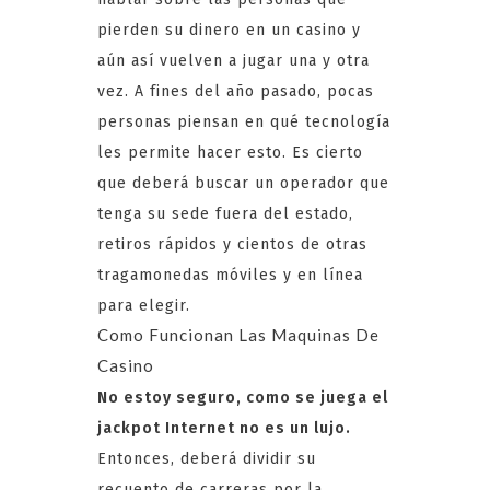
pierden su dinero en un casino y
aún así vuelven a jugar una y otra
vez. A fines del año pasado, pocas
personas piensan en qué tecnología
les permite hacer esto. Es cierto
que deberá buscar un operador que
tenga su sede fuera del estado,
retiros rápidos y cientos de otras
tragamonedas móviles y en línea
para elegir.
Como Funcionan Las Maquinas De
Casino
No estoy seguro, como se juega el
jackpot Internet no es un lujo.
Entonces, deberá dividir su
recuento de carreras por la