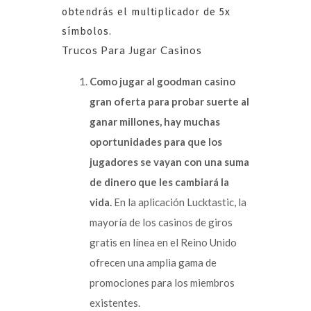
obtendrás el multiplicador de 5x
símbolos.
Trucos Para Jugar Casinos
Como jugar al goodman casino
gran oferta para probar suerte al
ganar millones, hay muchas
oportunidades para que los
jugadores se vayan con una suma
de dinero que les cambiará la
vida.
En la aplicación Lucktastic, la
mayoría de los casinos de giros
gratis en línea en el Reino Unido
ofrecen una amplia gama de
promociones para los miembros
existentes.