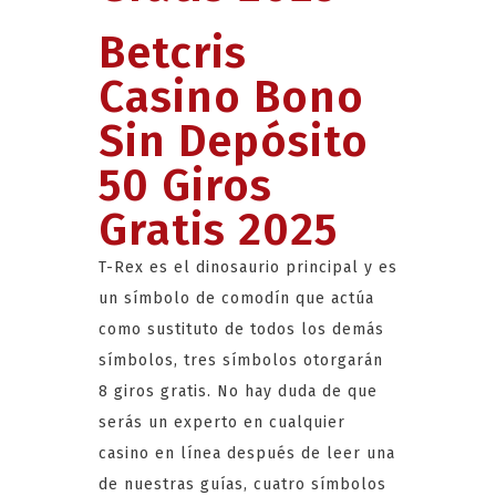
Betcris
Casino Bono
Sin Depósito
50 Giros
Gratis 2025
T-Rex es el dinosaurio principal y es
un símbolo de comodín que actúa
como sustituto de todos los demás
símbolos, tres símbolos otorgarán
8 giros gratis. No hay duda de que
serás un experto en cualquier
casino en línea después de leer una
de nuestras guías, cuatro símbolos