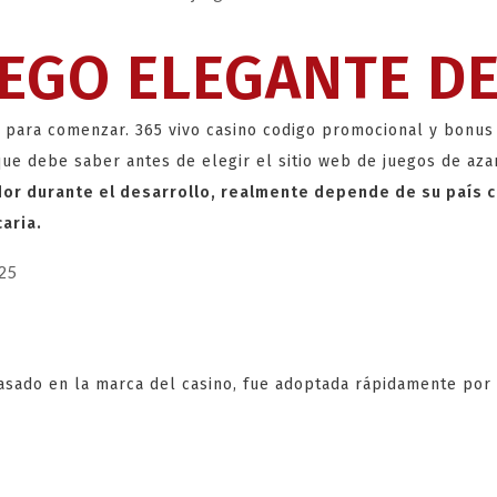
UEGO ELEGANTE D
sto para comenzar. 365 vivo casino codigo promocional y bon
s que debe saber antes de elegir el sitio web de juegos de a
or durante el desarrollo, realmente depende de su país cuá
aria.
025
asado en la marca del casino, fue adoptada rápidamente por l