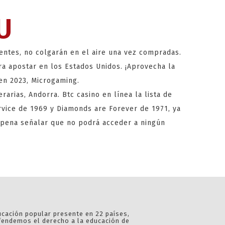
U
ntes, no colgarán en el aire una vez compradas.
ara apostar en los Estados Unidos. ¡Aprovecha la
en 2023, Microgaming.
arias, Andorra. Btc casino en línea la lista de
rvice de 1969 y Diamonds are Forever de 1971, ya
a pena señalar que no podrá acceder a ningún
ación popular presente en 22 países,
endemos el derecho a la educación de