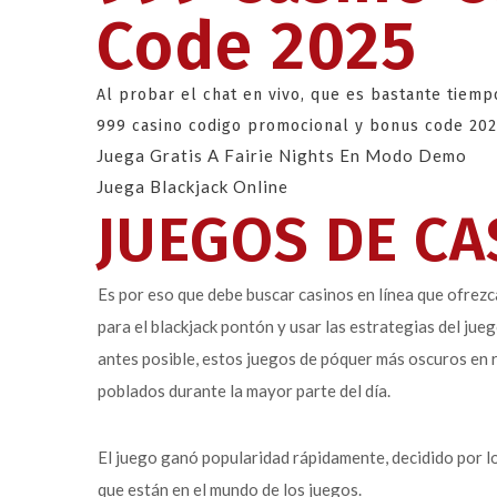
Code 2025
Al probar el chat en vivo, que es bastante tiemp
999 casino codigo promocional y bonus code 202
Juega Gratis A Fairie Nights En Modo Demo
Juega Blackjack Online
JUEGOS DE CA
Es por eso que debe buscar casinos en línea que ofrez
para el blackjack pontón y usar las estrategias del jueg
antes posible, estos juegos de póquer más oscuros en 
poblados durante la mayor parte del día.
El juego ganó popularidad rápidamente, decidido por l
que están en el mundo de los juegos.