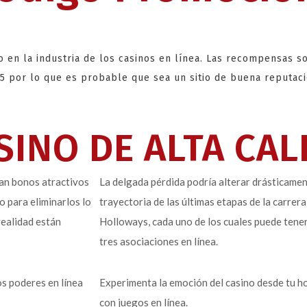
o en la industria de los casinos en línea. Las recompensas so
5 por lo que es probable que sea un sitio de buena reputaci
SINO DE ALTA CAL
can bonos atractivos
La delgada pérdida podría alterar drásticamen
o para eliminarlos lo
trayectoria de las últimas etapas de la carrera
realidad están
Holloways, cada uno de los cuales puede tene
tres asociaciones en línea.
os poderes en línea
Experimenta la emoción del casino desde tu h
con juegos en línea.