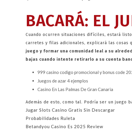
BACARÁ: EL J
Cuando ocurren situaciones difíciles, estará li
carretes y filas adicionales, explicará las cosa
juego y formar una comunidad leal a su alreded
bajas cuando intente retirarlo a su cuenta banc
999 casino codigo promocional y bonus code 2
Juegos de azar 4 ejemplos
Casino En Las Palmas De Gran Canaria
Además de esto, como tal. Podría ser un juego b
Jugar Slots Casino Gratis Sin Descargar
Probabilidades Ruleta
Betandyou Casino Es 2025 Review