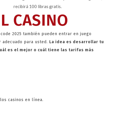
recibirá 100 libras gratis.
EL CASINO
us code 2025 también pueden entrar en juego
zar adecuado para usted.
La idea es desarrollar tu
l es el mejor o cuál tiene las tarifas más
os casinos en línea.